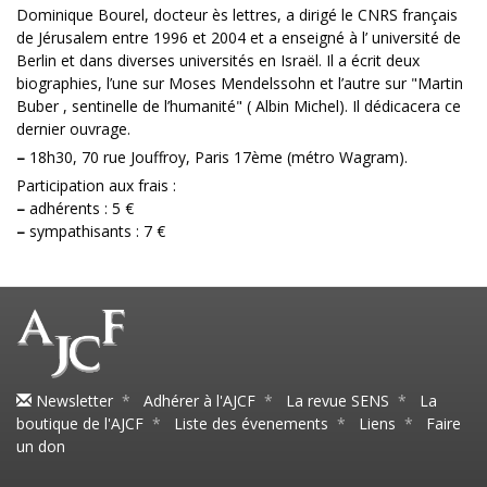
Dominique Bourel, docteur ès lettres, a dirigé le CNRS français
de Jérusalem entre 1996 et 2004 et a enseigné à l’ université de
Berlin et dans diverses universités en Israël. Il a écrit deux
biographies, l’une sur Moses Mendelssohn et l’autre sur "Martin
Buber , sentinelle de l’humanité" ( Albin Michel). Il dédicacera ce
dernier ouvrage.
–
18h30, 70 rue Jouffroy, Paris 17ème (métro Wagram).
Participation aux frais :
–
adhérents : 5 €
–
sympathisants : 7 €
Newsletter
*
Adhérer à l'AJCF
*
La revue SENS
*
La
boutique de l'AJCF
*
Liste des évenements
*
Liens
*
Faire
un don