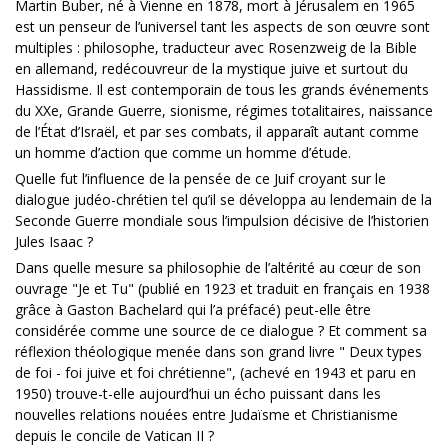
Martin Buber, né à Vienne en 1878, mort à Jérusalem en 1965
est un penseur de l’universel tant les aspects de son œuvre sont
multiples : philosophe, traducteur avec Rosenzweig de la Bible
en allemand, redécouvreur de la mystique juive et surtout du
Hassidisme. Il est contemporain de tous les grands événements
du XXe, Grande Guerre, sionisme, régimes totalitaires, naissance
de l’État d’Israël, et par ses combats, il apparaît autant comme
un homme d’action que comme un homme d’étude.
Quelle fut l’influence de la pensée de ce Juif croyant sur le
dialogue judéo-chrétien tel qu’il se développa au lendemain de la
Seconde Guerre mondiale sous l’impulsion décisive de l’historien
Jules Isaac ?
Dans quelle mesure sa philosophie de l’altérité au cœur de son
ouvrage "Je et Tu" (publié en 1923 et traduit en français en 1938
grâce à Gaston Bachelard qui l’a préfacé) peut-elle être
considérée comme une source de ce dialogue ? Et comment sa
réflexion théologique menée dans son grand livre " Deux types
de foi - foi juive et foi chrétienne", (achevé en 1943 et paru en
1950) trouve-t-elle aujourd’hui un écho puissant dans les
nouvelles relations nouées entre Judaïsme et Christianisme
depuis le concile de Vatican II ?