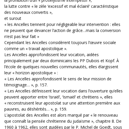
la prohibition d’un « prosélytisme intempestif »,
la lutte contre « le zèle ‘excessif et mal éclairé’ caractéristique
des nouveaux convertis »,
et surout
« les Ancelles tiennent pour négligeable leur intervention : elles
ne peuvent que devancer l’action de grâce…mais la conversion
n’est pas leur fait »
Cependant les Ancelles considèrent toujours l’œuvre sociale
comme un « travail apostolique ».
Les Ancelles approfondissent leur vocation, aidées
principalement par deux dominicains les PP Dubois et Kopf. À
l’école de quelques nouvelles communautés, elles élargissent
leur « horizon apostolique » :
« Les Ancelles approfondissent le sens de leur mission de
témoignage… », p. 157.
« Les Ancelles définissent leur vocation dans l’ouverture qu’elles
peuvent apporter entre ‘Israël’, ‘Ismaël’ et chrétiens », elles
« reconstruisent leur apostolat sur une attention première aux
pauvres, au déshérités… », p. 159.
L’apostolat des Ancelles est alors marqué par « le renouveau
que connaît la pensée chrétienne du judaïsme », chapitre 8. De
1960 à 1962, elles sont guidées par le P. Michel de Goedt, sous