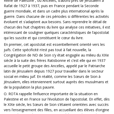
Reine de Palestine , ou Ancelles, d’abord près de Jérusalem à
Rafat de 1927 à 1937, puis en France pendant la Seconde
guerre mondiale, et dans un cadre plus international après la
guerre. Dans chacune de ces périodes si différentes les activités
évoluent et s’adaptent aux besoins. Sans reprendre le détail de
chacun des huit chapitres du livre qui analyse ces initiatives, il est
intéressant de souligner quelques caractéristiques de l’apostolat
qui les suscite et qui constituent le cœur du livre.
En premier, cet apostolat est essentiellement orienté vers les
juifs. Cette spécificité n’est pas tout à fait nouvelle, la
Congrégation de ND de Sion s’y était engagée au milieu du XIXe
siècle à la suite des frères Ratisbonne et c’est elle qui en 1937
accueille le petit groupe des Ancelles, appelé par le Patriarche
latin de Jérusalem depuis 1927 pour travailler dans le secteur
social en milieu juif. En réalité, comme les Sœurs de Sion à
Jérusalem, elles interviennent surtout auprès des musulmans et
de la population la plus pauvre.
O. ROTA rappelle l’influence importante de la situation en
Palestine et en France sur l’évolution de l’apostolat. En effet, dès
le XIXe siècle, les Sœurs de Sion s’étaient orientées avec succès
vers l’enseignement des filles, en accueillant des élèves d’origine