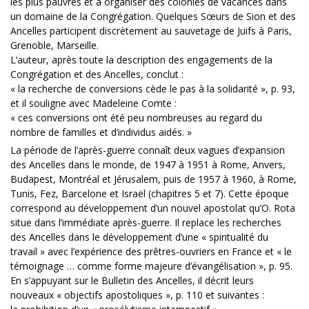
les plus pauvres et à organiser des colonies de vacances dans
un domaine de la Congrégation. Quelques Sœurs de Sion et des
Ancelles participent discrètement au sauvetage de Juifs à Paris,
Grenoble, Marseille.
L’auteur, après toute la description des engagements de la
Congrégation et des Ancelles, conclut :
« la recherche de conversions cède le pas à la solidarité », p. 93,
et il souligne avec Madeleine Comte :
« ces conversions ont été peu nombreuses au regard du
nombre de familles et d’individus aidés. »
La période de l’après-guerre connaît deux vagues d’expansion
des Ancelles dans le monde, de 1947 à 1951 à Rome, Anvers,
Budapest, Montréal et Jérusalem, puis de 1957 à 1960, à Rome,
Tunis, Fez, Barcelone et Israël (chapitres 5 et 7). Cette époque
correspond au développement d’un nouvel apostolat qu’O. Rota
situe dans l’immédiate après-guerre. Il replace les recherches
des Ancelles dans le développement d’une « spiritualité du
travail » avec l’expérience des prêtres-ouvriers en France et « le
témoignage … comme forme majeure d’évangélisation », p. 95.
En s’appuyant sur le Bulletin des Ancelles, il décrit leurs
nouveaux « objectifs apostoliques », p. 110 et suivantes :