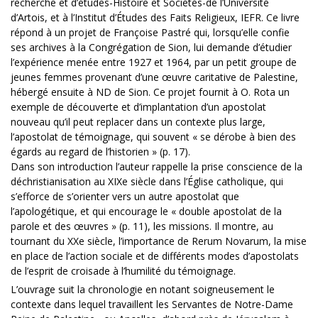
recherche et d’études-Histoire et Sociétés-de l’Université
d’Artois, et à l’Institut d’Études des Faits Religieux, IEFR. Ce livre
répond à un projet de Françoise Pastré qui, lorsqu’elle confie
ses archives à la Congrégation de Sion, lui demande d’étudier
l’expérience menée entre 1927 et 1964, par un petit groupe de
jeunes femmes provenant d’une œuvre caritative de Palestine,
hébergé ensuite à ND de Sion. Ce projet fournit à O. Rota un
exemple de découverte et d’implantation d’un apostolat
nouveau qu’il peut replacer dans un contexte plus large,
l’apostolat de témoignage, qui souvent « se dérobe à bien des
égards au regard de l’historien » (p. 17).
Dans son introduction l’auteur rappelle la prise conscience de la
déchristianisation au XIXe siècle dans l’Église catholique, qui
s’efforce de s’orienter vers un autre apostolat que
l’apologétique, et qui encourage le « double apostolat de la
parole et des œuvres » (p. 11), les missions. Il montre, au
tournant du XXe siècle, l’importance de Rerum Novarum, la mise
en place de l’action sociale et de différents modes d’apostolats
de l’esprit de croisade à l’humilité du témoignage.
L’ouvrage suit la chronologie en notant soigneusement le
contexte dans lequel travaillent les Servantes de Notre-Dame