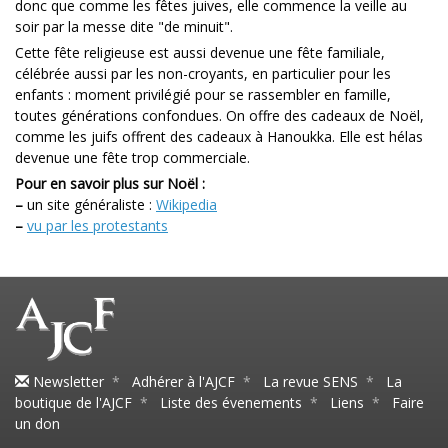
donc que comme les fêtes juives, elle commence la veille au
soir par la messe dite "de minuit".
Cette fête religieuse est aussi devenue une fête familiale,
célébrée aussi par les non-croyants, en particulier pour les
enfants : moment privilégié pour se rassembler en famille,
toutes générations confondues. On offre des cadeaux de Noël,
comme les juifs offrent des cadeaux à Hanoukka. Elle est hélas
devenue une fête trop commerciale.
Pour en savoir plus sur Noël :
–
un site généraliste :
Wikipedia
–
vu par les protestants
Newsletter
*
Adhérer à l'AJCF
*
La revue SENS
*
La
boutique de l'AJCF
*
Liste des évenements
*
Liens
*
Faire
un don