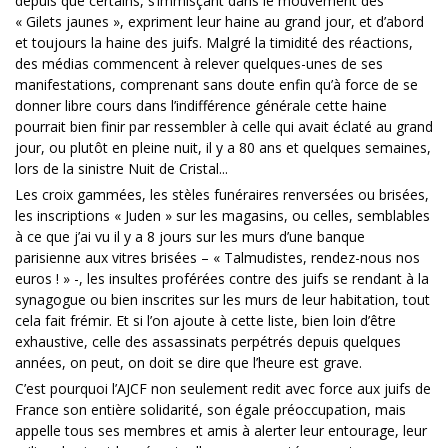
depuis que certains, s’immisçant dans le mouvement des
« Gilets jaunes », expriment leur haine au grand jour, et d’abord
et toujours la haine des juifs. Malgré la timidité des réactions,
des médias commencent à relever quelques-unes de ses
manifestations, comprenant sans doute enfin qu’à force de se
donner libre cours dans l’indifférence générale cette haine
pourrait bien finir par ressembler à celle qui avait éclaté au grand
jour, ou plutôt en pleine nuit, il y a 80 ans et quelques semaines,
lors de la sinistre Nuit de Cristal...
Les croix gammées, les stèles funéraires renversées ou brisées,
les inscriptions « Juden » sur les magasins, ou celles, semblables
à ce que j’ai vu il y a 8 jours sur les murs d’une banque
parisienne aux vitres brisées – « Talmudistes, rendez-nous nos
euros ! » -, les insultes proférées contre des juifs se rendant à la
synagogue ou bien inscrites sur les murs de leur habitation, tout
cela fait frémir. Et si l’on ajoute à cette liste, bien loin d’être
exhaustive, celle des assassinats perpétrés depuis quelques
années, on peut, on doit se dire que l’heure est grave.
C’est pourquoi l’AJCF non seulement redit avec force aux juifs de
France son entière solidarité, son égale préoccupation, mais
appelle tous ses membres et amis à alerter leur entourage, leur