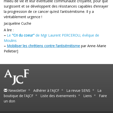
milieu de vie et leur éventuelle communauté croyante, pour que
surgissent et se développent des résistances capables d’enrayer
la progression de ce cancer qu’est l’antisémitisme. Il y a
véritablement urgence !
Jacqueline Cuche
A lire :
–
Le
"Cri du coeur"
de Mgr Laurent PERCEROU, évêque de
Moulins
–
Mobiliser les chrétiens contre l’antisémitisme
par Anne-Marie
Pelletier]
Newsletter
*
Adhérer à l'AJCF
*
La revue SENS
*
La
boutique de l'AJCF
*
Liste des évenements
*
Liens
*
Faire
un don