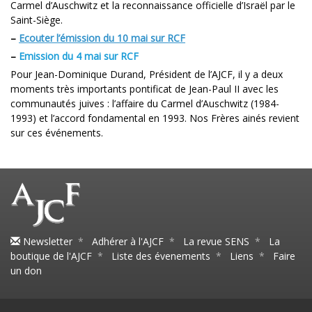
Carmel d’Auschwitz et la reconnaissance officielle d’Israël par le
Saint-Siège.
–
Ecouter l’émission du 10 mai sur RCF
–
Emission du 4 mai sur RCF
Pour Jean-Dominique Durand, Président de l’AJCF, il y a deux
moments très importants pontificat de Jean-Paul II avec les
communautés juives : l’affaire du Carmel d’Auschwitz (1984-
1993) et l’accord fondamental en 1993. Nos Frères ainés revient
sur ces événements.
Newsletter
*
Adhérer à l'AJCF
*
La revue SENS
*
La
boutique de l'AJCF
*
Liste des évenements
*
Liens
*
Faire
un don