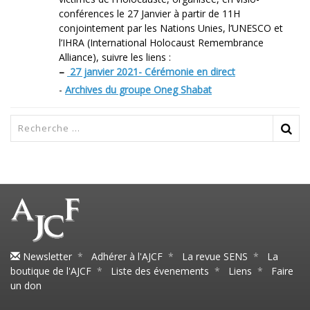
conférences le 27 Janvier à partir de 11H
conjointement par les Nations Unies, l’UNESCO et
l’IHRA (International Holocaust Remembrance
Alliance), suivre les liens :
–
27 janvier 2021- Cérémonie en direct
-
Archives du groupe Oneg Shabat
Newsletter
*
Adhérer à l'AJCF
*
La revue SENS
*
La
boutique de l'AJCF
*
Liste des évenements
*
Liens
*
Faire
un don