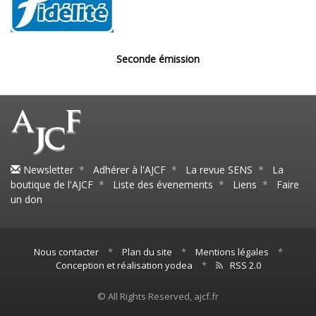
Seconde émission
Newsletter
*
Adhérer à l'AJCF
*
La revue SENS
*
La
boutique de l'AJCF
*
Liste des évenements
*
Liens
*
Faire
un don
Nous contacter
*
Plan du site
*
Mentions légales
*
Conception et réalisation yodea
*
RSS 2.0
© All Rights Reserved, ajcf.fr