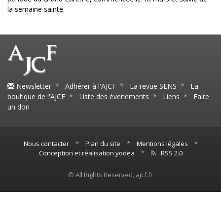
la semaine sainte.
Newsletter
*
Adhérer à l'AJCF
*
La revue SENS
*
La
boutique de l'AJCF
*
Liste des évenements
*
Liens
*
Faire
un don
Nous contacter
*
Plan du site
*
Mentions légales
*
Conception et réalisation yodea
*
RSS 2.0
© All Rights Reserved, ajcf.fr