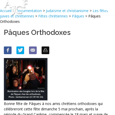
Accueil
>
Documentation
>
Judaïsme et christianisme
>
Les fêtes
juives et chrétiennes
>
Fêtes chrétiennes
>
Pâques
> Pâques
Orthodoxes
Pâques Orthodoxes
Bonne fête de Pâques à nos amis chrétiens orthodoxes qui
célèbreront cette fête dimanche 5 mai prochain, après la
période du Grand Carême, commencée le 18 mars et suivie de