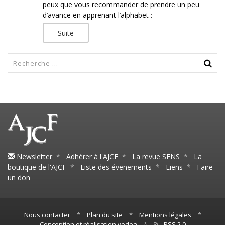
peux que vous recommander de prendre un peu
d’avance en apprenant l’alphabet :
Suite
Newsletter
*
Adhérer à l'AJCF
*
La revue SENS
*
La
boutique de l'AJCF
*
Liste des évenements
*
Liens
*
Faire
un don
Nous contacter
*
Plan du site
*
Mentions légales
*
Conception et réalisation yodea
*
RSS 2.0