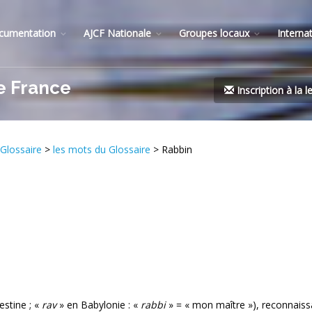
cumentation
AJCF Nationale
Groupes locaux
Interna
e France
Inscription à la l
Glossaire
>
les mots du Glossaire
> Rabbin
estine ; «
rav
» en Babylonie : «
rabbi
» = « mon maître »), reconnaiss