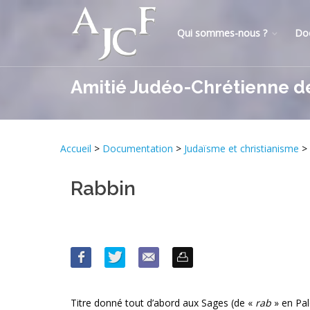
Qui sommes-nous ?
Do
Amitié Judéo-Chrétienne d
Accueil
>
Documentation
>
Judaïsme et christianisme
>
Rabbin
Titre donné tout d’abord aux Sages (de «
rab
» en Pal