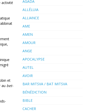
AGADA
 activité
ALLÉLUIA
ALLIANCE
ratique
rabbinat
AME
AMEN
tement
AMOUR
ique,
ANGE
APOCALYPSE
inique
migré
AUTEL
AVOIR
bbin et
BAR MITSVA / BAT MITSVA
er au
bet-
BÉNÉDICTION
BIBLE
nds-
CACHER