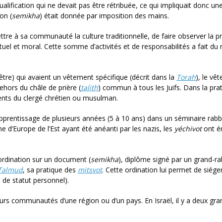
alification qui ne devait pas être rétribuée, ce qui impliquait donc une
on (
semikha
) était donnée par imposition des mains.
ettre à sa communauté la culture traditionnelle, de faire observer la p
rituel et moral. Cette somme d’activités et de responsabilités a fait du 
être) qui avaient un vêtement spécifique (décrit dans la
Torah
), le vê
ehors du châle de prière (
talith
) commun à tous les Juifs. Dans la prat
ents du clergé chrétien ou musulman.
pprentissage de plusieurs années (5 à 10 ans) dans un séminaire rabb
e d’Europe de l’Est ayant été anéanti par les nazis, les
yéchivot
ont é
’ordination sur un document (
semikha
), diplôme signé par un grand-ra
Talmud
, sa pratique des
mitsvot
. Cette ordination lui permet de siég
 de statut personnel).
eurs communautés d’une région ou d’un pays. En Israël, il y a deux gra