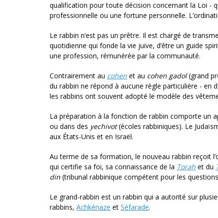
qualification pour toute décision concernant la Loi - qu
professionnelle ou une fortune personnelle. L’ordinati
Le rabbin n’est pas un prêtre. Il est chargé de transm
quotidienne qui fonde la vie juive, d’être un guide spi
une profession, rémunérée par la communauté.
Contrairement au
cohen
et au
cohen gadol
(grand pr
du rabbin ne répond à aucune règle particulière - en d
les rabbins ont souvent adopté le modèle des vêtem
La préparation à la fonction de rabbin comporte un a
ou dans des
yechivot
(écoles rabbiniques). Le Judaïsm
aux États-Unis et en Israël.
Au terme de sa formation, le nouveau rabbin reçoit l
qui certifie sa foi, sa connaissance de la
Torah
et du
din
(tribunal rabbi­nique compétent pour les questions
Le grand-rabbin est un rabbin qui a autorité sur plusi
rabbins,
Achkénaze
et
Séfarade
.