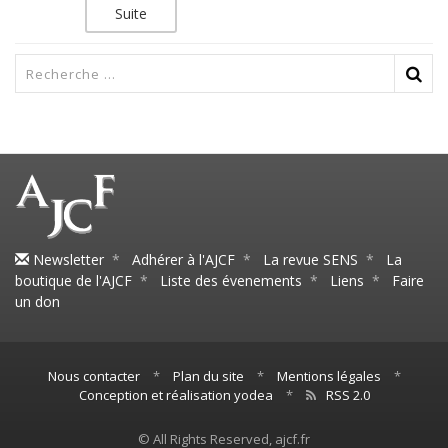
Suite
Newsletter
*
Adhérer à l'AJCF
*
La revue SENS
*
La
boutique de l'AJCF
*
Liste des évenements
*
Liens
*
Faire
un don
Nous contacter
*
Plan du site
*
Mentions légales
*
Conception et réalisation yodea
*
RSS 2.0
© All Rights Reserved, ajcf.fr