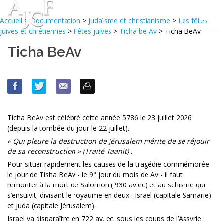
Accueil
>
Documentation
>
Judaïsme et christianisme
>
Les fêtes
juives et chrétiennes
>
Fêtes juives
>
Ticha be-Av
> Ticha BeAv
Ticha BeAv
Ticha BeAv est célébré cette année 5786 le 23 juillet 2026
(depuis la tombée du jour le 22 juillet).
« Qui pleure la destruction de Jérusalem mérite de se réjouir
de sa reconstruction » (Traité Taanit)
.
Pour situer rapidement les causes de la tragédie commémorée
le jour de Tisha BeAv - le 9° jour du mois de Av - il faut
remonter à la mort de Salomon ( 930 av.ec) et au schisme qui
s’ensuivit, divisant le royaume en deux : Israel (capitale Samarie)
et Juda (capitale Jérusalem).
Israel va disparaître en 722 av. ec. sous les coups de l’Assyrie :