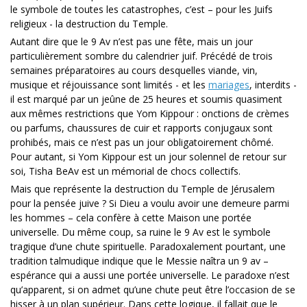
le symbole de toutes les catastrophes, c’est – pour les Juifs
religieux - la destruction du Temple.
Autant dire que le 9 Av n’est pas une fête, mais un jour
particulièrement sombre du calendrier juif. Précédé de trois
semaines préparatoires au cours desquelles viande, vin,
musique et réjouissance sont limités - et les
mariages
, interdits -
il est marqué par un jeûne de 25 heures et soumis quasiment
aux mêmes restrictions que Yom Kippour : onctions de crèmes
ou parfums, chaussures de cuir et rapports conjugaux sont
prohibés, mais ce n’est pas un jour obligatoirement chômé.
Pour autant, si Yom Kippour est un jour solennel de retour sur
soi, Tisha BeAv est un mémorial de chocs collectifs.
Mais que représente la destruction du Temple de Jérusalem
pour la pensée juive ? Si Dieu a voulu avoir une demeure parmi
les hommes – cela confère à cette Maison une portée
universelle. Du même coup, sa ruine le 9 Av est le symbole
tragique d’une chute spirituelle. Paradoxalement pourtant, une
tradition talmudique indique que le Messie naîtra un 9 av –
espérance qui a aussi une portée universelle. Le paradoxe n’est
qu’apparent, si on admet qu’une chute peut être l’occasion de se
hisser à un plan supérieur. Dans cette logique, il fallait que le