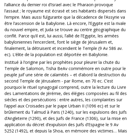
l’alliance du dernier roi d’Israel avec le Pharaon provoque
l’assaut ; le royaume est écrasé et ses habitants dispersés dans
l’empire. Mais aussi fulgurante que la décadence de l’Assyrie va
être l’ascension de la Babylonie. Là encore, l’Egypte est la rivale
du nouvel empire, et Juda se trouve au centre géographique du
conflit. Parce qu’il est, lui aussi, l’allié de l’Egypte, les armées
babyloniennes l’encerclent, font le siège de Jérusalem et,
finalement, la détruisent et incendient le Temple (9 Av 586 av.
ec). L’élite de la population est déportée en Babylonie.
Institué à l’origine par les prophètes pour pleurer la chute du
Temple de Salomon, Tisha BeAv commémore en outre pour le
peuple juif une série de calamités – et d’abord la destruction du
second Temple de Jérusalem - par Rome, en 70 ec. C’est
pourquoi le rituel synagogal comprend, outre la lecture du Livre
des Lamentations de Jérémie, des élégies composées au fil des
siècles et des persécutions : entre autres, les complaintes sur
l’appel aux Croisades par le pape Urbain II (1096 ec) et sur le
brûlement du Talmud à Paris (1240), sur les expulsions des Juifs
d’Angleterre (1290), et des Juifs de France (1306), sur la mise en
application du décret d’expulsion des Juifs d’Espagne le 9 Av
5252 (1492), et depuis la Shoa, en mémoire des victimes… Mais