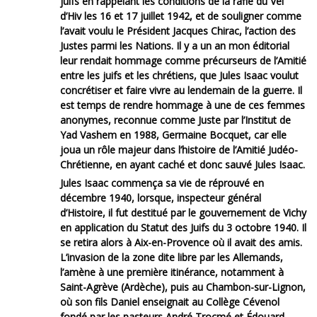
juifs en rappelant les conditions de la rafle du Vel’
d’Hiv les 16 et 17 juillet 1942, et de souligner comme
l’avait voulu le Président Jacques Chirac, l’action des
Justes parmi les Nations. Il y a un an mon éditorial
leur rendait hommage comme précurseurs de l’Amitié
entre les juifs et les chrétiens, que Jules Isaac voulut
concrétiser et faire vivre au lendemain de la guerre. Il
est temps de rendre hommage à une de ces femmes
anonymes, reconnue comme Juste par l’Institut de
Yad Vashem en 1988, Germaine Bocquet, car elle
joua un rôle majeur dans l’histoire de l’Amitié Judéo-
Chrétienne, en ayant caché et donc sauvé Jules Isaac.
Jules Isaac commença sa vie de réprouvé en
décembre 1940, lorsque, inspecteur général
d’Histoire, il fut destitué par le gouvernement de Vichy
en application du Statut des Juifs du 3 octobre 1940. Il
se retira alors à Aix-en-Provence où il avait des amis.
L’invasion de la zone dite libre par les Allemands,
l’amène à une première itinérance, notamment à
Saint-Agrève (Ardèche), puis au Chambon-sur-Lignon,
où son fils Daniel enseignait au Collège Cévenol
fondé par les pasteurs André Trocmé et Édouard