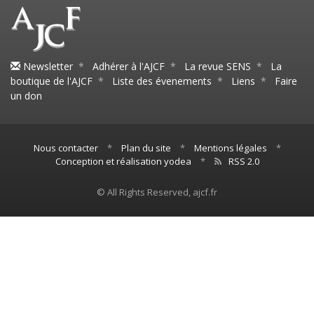
Newsletter
*
Adhérer à l'AJCF
*
La revue SENS
*
La
boutique de l'AJCF
*
Liste des évenements
*
Liens
*
Faire
un don
Nous contacter
*
Plan du site
*
Mentions légales
*
Conception et réalisation yodea
*
RSS 2.0
© All Rights Reserved, ajcf.fr