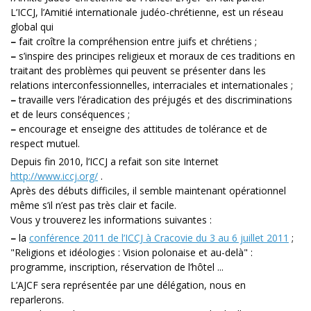
L’ICCJ, l’Amitié internationale judéo-chrétienne, est un réseau
global qui
–
fait croître la compréhension entre juifs et chrétiens ;
–
s’inspire des principes religieux et moraux de ces traditions en
traitant des problèmes qui peuvent se présenter dans les
relations interconfessionnelles, interraciales et internationales ;
–
travaille vers l’éradication des préjugés et des discriminations
et de leurs conséquences ;
–
encourage et enseigne des attitudes de tolérance et de
respect mutuel.
Depuis fin 2010, l’ICCJ a refait son site Internet
http://www.iccj.org/
.
Après des débuts difficiles, il semble maintenant opérationnel
même s’il n’est pas très clair et facile.
Vous y trouverez les informations suivantes :
–
la
conférence 2011 de l’ICCJ à Cracovie du 3 au 6 juillet 2011
;
"Religions et idéologies : Vision polonaise et au-delà" :
programme, inscription, réservation de l’hôtel ...
L’AJCF sera représentée par une délégation, nous en
reparlerons.