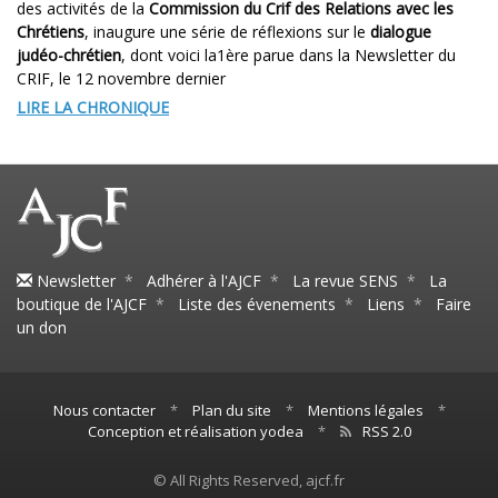
des activités de la
Commission du Crif des Relations avec les
Chrétiens
, inaugure une série de réflexions sur le
dialogue
judéo-chrétien
, dont voici la1ère parue dans la Newsletter du
CRIF, le 12 novembre dernier
LIRE LA CHRONIQUE
Newsletter
*
Adhérer à l'AJCF
*
La revue SENS
*
La
boutique de l'AJCF
*
Liste des évenements
*
Liens
*
Faire
un don
Nous contacter
*
Plan du site
*
Mentions légales
*
Conception et réalisation yodea
*
RSS 2.0
© All Rights Reserved, ajcf.fr