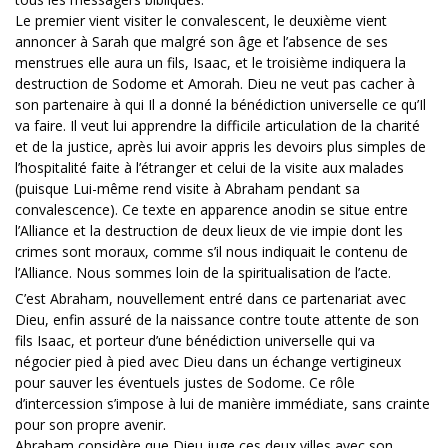
Le premier vient visiter le convalescent, le deuxième vient
annoncer à Sarah que malgré son âge et l’absence de ses
menstrues elle aura un fils, Isaac, et le troisième indiquera la
destruction de Sodome et Amorah. Dieu ne veut pas cacher à
son partenaire à qui Il a donné la bénédiction universelle ce qu’Il
va faire. Il veut lui apprendre la difficile articulation de la charité
et de la justice, après lui avoir appris les devoirs plus simples de
l’hospitalité faite à l’étranger et celui de la visite aux malades
(puisque Lui-même rend visite à Abraham pendant sa
convalescence). Ce texte en apparence anodin se situe entre
l’Alliance et la destruction de deux lieux de vie impie dont les
crimes sont moraux, comme s’il nous indiquait le contenu de
l’Alliance. Nous sommes loin de la spiritualisation de l’acte.
C’est Abraham, nouvellement entré dans ce partenariat avec
Dieu, enfin assuré de la naissance contre toute attente de son
fils Isaac, et porteur d’une bénédiction universelle qui va
négocier pied à pied avec Dieu dans un échange vertigineux
pour sauver les éventuels justes de Sodome. Ce rôle
d’intercession s’impose à lui de manière immédiate, sans crainte
pour son propre avenir.
Abraham considère que Dieu juge ces deux villes avec son