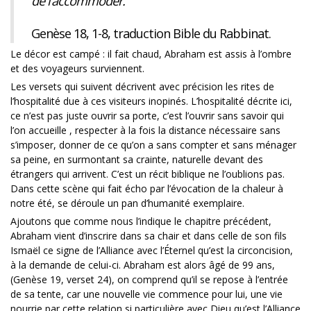
de l’accommoder.
Genèse 18, 1-8, traduction Bible du Rabbinat.
Le décor est campé : il fait chaud, Abraham est assis à l’ombre
et des voyageurs surviennent.
Les versets qui suivent décrivent avec précision les rites de
l’hospitalité due à ces visiteurs inopinés. L’hospitalité décrite ici,
ce n’est pas juste ouvrir sa porte, c’est l’ouvrir sans savoir qui
l’on accueille , respecter à la fois la distance nécessaire sans
s’imposer, donner de ce qu’on a sans compter et sans ménager
sa peine, en surmontant sa crainte, naturelle devant des
étrangers qui arrivent. C’est un récit biblique ne l’oublions pas.
Dans cette scène qui fait écho par l’évocation de la chaleur à
notre été, se déroule un pan d’humanité exemplaire.
Ajoutons que comme nous l’indique le chapitre précédent,
Abraham vient d’inscrire dans sa chair et dans celle de son fils
Ismaël ce signe de l’Alliance avec l’Éternel qu’est la circoncision,
à la demande de celui-ci. Abraham est alors âgé de 99 ans,
(Genèse 19, verset 24), on comprend qu’il se repose à l’entrée
de sa tente, car une nouvelle vie commence pour lui, une vie
nourrie par cette relation si particulière avec Dieu qu’est l’Alliance