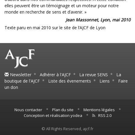
elles peuvent être un témoignage et un moteur pour notre
monde en recherche de sens et d’avenir. »
Jean Massonnet, Lyon, mai 2010
Texte paru en mai 2010 sur le site de l’AJCF de Lyon
Newsletter
*
Adhérer à l'AJCF
*
La revue SENS
*
La
boutique de l'AJCF
*
Liste des évenements
*
Liens
*
Faire
un don
Nous contacter
*
Plan du site
*
Mentions légales
*
Conception et réalisation yodea
*
RSS 2.0
© All Rights Reserved, ajcf.fr