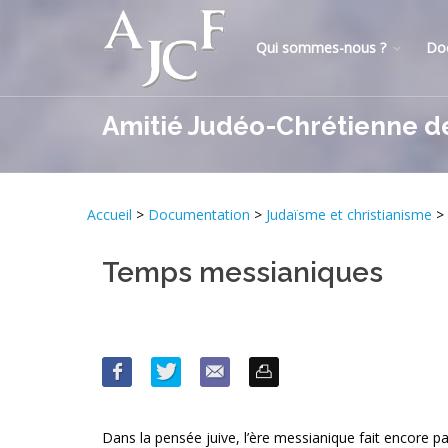
Qui sommes-nous ?
Do
Amitié Judéo-Chrétienne d
Accueil
>
Documentation
>
Judaïsme et christianisme
>
Temps messianiques
Dans la pensée juive, l’ère messianique fait encore part