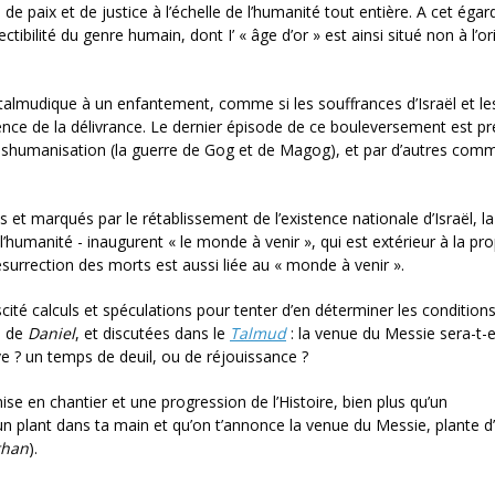
paix et de justice à l’échelle de l’humanité tout entière. A cet égar
tibilité du genre humain, dont I’ « âge d’or » est ainsi situé non à l’or
talmudique à un enfantement, comme si les souffrances d’Israël et le
nce de la délivrance. Le dernier épisode de ce bouleversement est p
éshumanisation (la guerre de Gog et de Magog), et par d’autres comm
t marqués par le rétablissement de l’existence nationale d’Israël, la
 l’humanité - inaugurent « le monde à venir », qui est extérieur à la pro
ésurrection des morts est aussi liée au « monde à venir ».
ité calculs et spéculations pour tenter d’en déterminer les conditions
ue de
Daniel
, et discutées dans le
Talmud
: la venue du Messie sera-t-e
 ? un temps de deuil, ou de réjouissance ?
ise en chantier et une progression de l’Histoire, bien plus qu’un
ns un plant dans ta main et qu’on t’annonce la venue du Messie, plante 
than
).