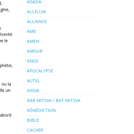
AGADA
d,
igine,
ALLÉLUIA
ALLIANCE
s
AME
résenté
e le
AMEN
AMOUR
ANGE
phétie,
APOCALYPSE
AUTEL
 ou la
lle un
AVOIR
BAR MITSVA / BAT MITSVA
BÉNÉDICTION
d’abord
BIBLE
CACHER