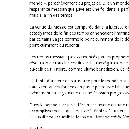
monde », parachèvement du projet de D. d’un monde de 
l’espérance messianique juive est une foi dans la perfec
mais à la fin des temps.
La venue du Messie est comparée dans la littérature 
cataclysmes de la fin des temps annonçaient l’immine
par certains Sages comme le point culminant de la d
point culminant du repentir.
Les temps messianiques - annoncés par les prophètes e
résolution de tous les conflits et la transfiguration de
au-delà de !’Histoire, comme ultime bénédiction. La r
L’attente d’une ère de sur-nature pour le monde a susc
date - tentatives fondées en partie par le livre bibliq
avènement cataclysmique ou une éclosion progressive
Dans la perspective juive, l’ère messianique est une m
accomplissement - qui se­rait arrêt final : « Si tu tie
et ensuite va accueillir le Messie » (
Abot de rabbi Na
A.-M. D.