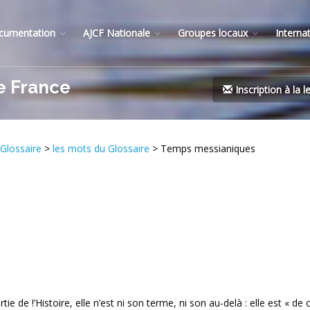
cumentation
AJCF Nationale
Groupes locaux
Interna
e France
Inscription à la l
Glossaire
>
les mots du Glossaire
> Temps messianiques
ie de !’Histoire, elle n’est ni son terme, ni son au-delà : elle est « de 