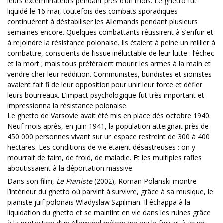
leurs exterminateurs pendant près d’un mois. Le ghetto fut
liquidé le 16 mai, toutefois des combats sporadiques
continuèrent à déstabiliser les Allemands pendant plusieurs
semaines encore. Quelques combattants réussirent à s’enfuir et
à rejoindre la résistance polonaise. Ils étaient à peine un millier à
combattre, conscients de l’issue inéluctable de leur lutte : l’échec
et la mort ; mais tous préféraient mourir les armes à la main et
vendre cher leur reddition. Communistes, bundistes et sionistes
avaient fait fi de leur opposition pour unir leur force et défier
leurs bourreaux. L’impact psychologique fut très important et
impressionna la résistance polonaise.
Le ghetto de Varsovie avait été mis en place dès octobre 1940.
Neuf mois après, en juin 1941, la population atteignait près de
450 000 personnes vivant sur un espace restreint de 300 à 400
hectares. Les conditions de vie étaient désastreuses : on y
mourrait de faim, de froid, de maladie. Et les multiples rafles
aboutissaient à la déportation massive.
Dans son film,
Le Pianiste
(2002), Roman Polanski montre
l’intérieur du ghetto où parvint à survivre, grâce à sa musique, le
pianiste juif polonais Wladyslaw Szpilman. Il échappa à la
liquidation du ghetto et se maintint en vie dans les ruines grâce
à la protection d’un Allemand mélomane qui le forçait à jouer.