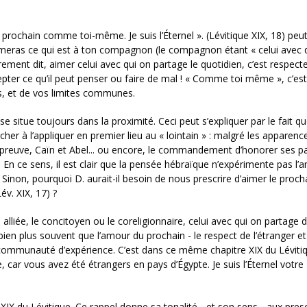
 prochain comme toi-même. Je suis l’Éternel ». (Lévitique XIX, 18) peu
tu aimeras ce qui est à ton compagnon (le compagnon étant « celui avec 
rement dit, aimer celui avec qui on partage le quotidien, c’est respect
cepter ce qu’il peut penser ou faire de mal ! « Comme toi­ même », c’est-
s, et de vos limites communes.
itue toujours dans la proximité. Ceci peut s’expliquer par le fait q
r à l’appliquer en premier lieu au « lointain » : malgré les apparence
 : à preuve, Caïn et Abel... ou encore, le comman­dement d’honorer ses p
En ce sens, il est clair que la pensée hébraïque n’expéri­mente pas l’
on, pourquoi D. aurait-il besoin de nous prescrire d’aimer le pro­ch
év. XIX, 17) ?
alliée, le conci­toyen ou le coreligionnaire, celui avec qui on partage d
 bien plus souvent que l’amour du prochain - le respect de l’étranger e
une communauté d’expérience. C’est dans ce même chapitre XIX du Lévitiq
e, car vous avez été étrangers en pays d’Égypte. Je suis l’Éternel votre D
tre XIX du Lévitique. Ce rappel donne sa tonalité - et son sens - aux pres