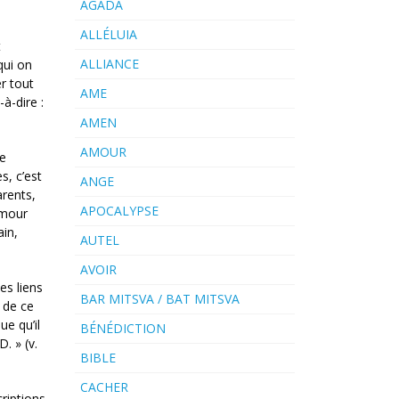
AGADA
ALLÉLUIA
t
ALLIANCE
qui on
er tout
AME
à-dire :
AMEN
AMOUR
ue
s, c’est
ANGE
arents,
APOCALYPSE
amour
ain,
AUTEL
AVOIR
es liens
BAR MITSVA / BAT MITSVA
t de ce
ue qu’il
BÉNÉDICTION
. » (v.
BIBLE
CACHER
criptions