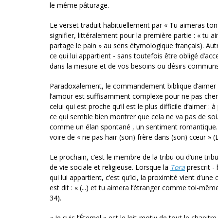
le même pâturage.
Le verset traduit habituellement par « Tu aimeras ton
signifier, littérale­ment pour la première partie : « 
partage le pain » au sens éty­mologique français). Aut
ce qui lui appartient - sans toutefois être obligé d’ac
dans la mesure et de vos besoins ou désirs com­mun
Paradoxalement, le commandement biblique d’aimer se s
l’amour est suffi­samment complexe pour ne pas cherche
celui qui est proche qu’il est le plus difficile d’aimer
ce qui semble bien montrer que cela ne va pas de soi. 
comme un élan spontané , un sentiment romantique. Sin
voire de « ne pas haïr (son) frère dans (son) cœur » (L
Le prochain, c’est le membre de la tribu ou d’une tribu 
de vie sociale et religieuse. Lorsque la
Tora
prescrit -
qui lui appartient, c’est qu’ici, la proximité vient d’
est dit : « (...) et tu aime­ra l’étranger comme toi-mêm
34).
« Je suis l’Éternel » est le leit-motiv de tout le chapi