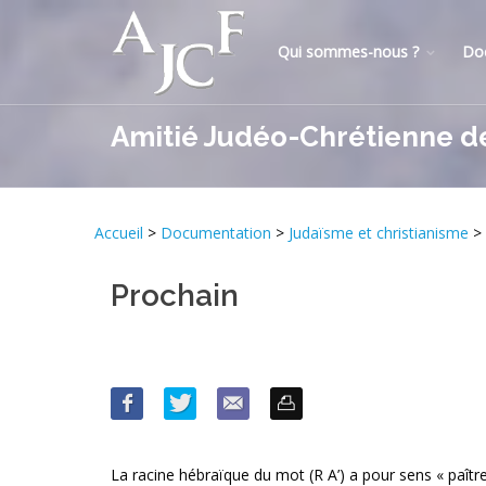
Qui sommes-nous ?
Do
Amitié Judéo-Chrétienne d
Accueil
>
Documentation
>
Judaïsme et christianisme
>
Prochain
La racine hébraïque du mot (R A’) a pour sens « paître