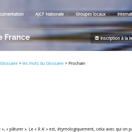
cumentation
AJCF Nationale
Groupes locaux
Interna
e France
Inscription à la l
Glossaire
>
les mots du Glossaire
> Prochain
 », « pâturer ». Le « R A’ » est, étymologiquement, celui avec qui on 