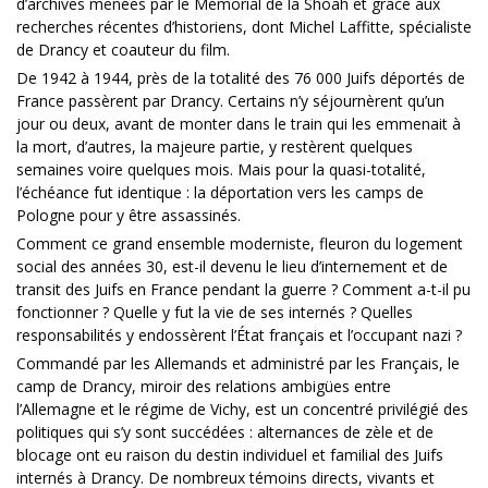
d’archives menées par le Mémorial de la Shoah et grâce aux
recherches récentes d’historiens, dont Michel Laffitte, spécialiste
de Drancy et coauteur du film.
De 1942 à 1944, près de la totalité des 76 000 Juifs déportés de
France passèrent par Drancy. Certains n’y séjournèrent qu’un
jour ou deux, avant de monter dans le train qui les emmenait à
la mort, d’autres, la majeure partie, y restèrent quelques
semaines voire quelques mois. Mais pour la quasi-totalité,
l’échéance fut identique : la déportation vers les camps de
Pologne pour y être assassinés.
Comment ce grand ensemble moderniste, fleuron du logement
social des années 30, est-il devenu le lieu d’internement et de
transit des Juifs en France pendant la guerre ? Comment a-t-il pu
fonctionner ? Quelle y fut la vie de ses internés ? Quelles
responsabilités y endossèrent l’État français et l’occupant nazi ?
Commandé par les Allemands et administré par les Français, le
camp de Drancy, miroir des relations ambigües entre
l’Allemagne et le régime de Vichy, est un concentré privilégié des
politiques qui s’y sont succédées : alternances de zèle et de
blocage ont eu raison du destin individuel et familial des Juifs
internés à Drancy. De nombreux témoins directs, vivants et