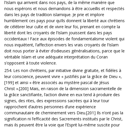
l’Islam qui arrivent dans nos pays, de la même manière que
nous espérons et nous demandons à être accueillis et respectés
dans les pays de tradition islamique. Je prie et implore
humblement ces pays pour qu’ils donnent la liberté aux chrétiens
de célébrer leur culte et de vivre leur foi, prenant en compte la
liberté dont les croyants de l’Islam jouissent dans les pays
occidentaux ! Face aux épisodes de fondamentalisme violent qui
nous inquiètent, l’affection envers les vrais croyants de l’Islam
doit nous porter à éviter d’odieuses généralisations, parce que le
véritable Islam et une adéquate interprétation du Coran
s’opposent à toute violence.
254. Les non chrétiens, par initiative divine gratuite, et fidèles à
leur conscience, peuvent vivre « justifiés par la grâce de Dieu »,
[199] et ainsi « être associés au mystère pascal de Jésus
Christ ».[200] Mais, en raison de la dimension sacramentelle de
la grâce sanctifiante, l’action divine en eux tend à produire des
signes, des rites, des expressions sacrées qui à leur tour
rapprochent d’autres personnes d’une expérience
communautaire de cheminement vers Dieu.[201] Ils n’ont pas la
signification ni l’efficacité des Sacrements institués par le Christ,
mais ils peuvent être la voie que l’Esprit lui-même suscite pour