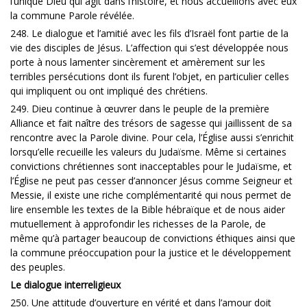
l’unique Dieu qui agit dans l’histoire, et nous accueillons avec eux
la commune Parole révélée.
248. Le dialogue et l’amitié avec les fils d’Israël font partie de la
vie des disciples de Jésus. L’affection qui s’est développée nous
porte à nous lamenter sincèrement et amèrement sur les
terribles persécutions dont ils furent l’objet, en particulier celles
qui impliquent ou ont impliqué des chrétiens.
249. Dieu continue à œuvrer dans le peuple de la première
Alliance et fait naître des trésors de sagesse qui jaillissent de sa
rencontre avec la Parole divine. Pour cela, l’Église aussi s’enrichit
lorsqu’elle recueille les valeurs du Judaïsme. Même si certaines
convictions chrétiennes sont inacceptables pour le Judaïsme, et
l’Église ne peut pas cesser d’annoncer Jésus comme Seigneur et
Messie, il existe une riche complémentarité qui nous permet de
lire ensemble les textes de la Bible hébraïque et de nous aider
mutuellement à approfondir les richesses de la Parole, de
même qu’à partager beaucoup de convictions éthiques ainsi que
la commune préoccupation pour la justice et le développement
des peuples.
Le dialogue interreligieux
250. Une attitude d’ouverture en vérité et dans l’amour doit