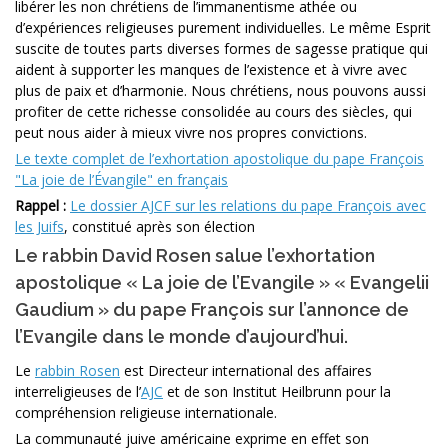
libérer les non chrétiens de l’immanentisme athée ou
d’expériences religieuses purement individuelles. Le même Esprit
suscite de toutes parts diverses formes de sagesse pratique qui
aident à supporter les manques de l’existence et à vivre avec
plus de paix et d’harmonie. Nous chrétiens, nous pouvons aussi
profiter de cette richesse consolidée au cours des siècles, qui
peut nous aider à mieux vivre nos propres convictions.
Le texte complet de l’exhortation apostolique du pape François
"La joie de l’Évangile" en français
Rappel :
Le dossier AJCF sur les relations du pape François avec
les Juifs
, constitué après son élection
Le rabbin David Rosen salue l’exhortation
apostolique « La joie de l’Evangile » « Evangelii
Gaudium » du pape François sur l’annonce de
l’Evangile dans le monde d’aujourd’hui.
Le
rabbin Rosen
est Directeur international des affaires
interreligieuses de l’
AJC
et de son Institut Heilbrunn pour la
compréhension religieuse internationale.
La communauté juive américaine exprime en effet son