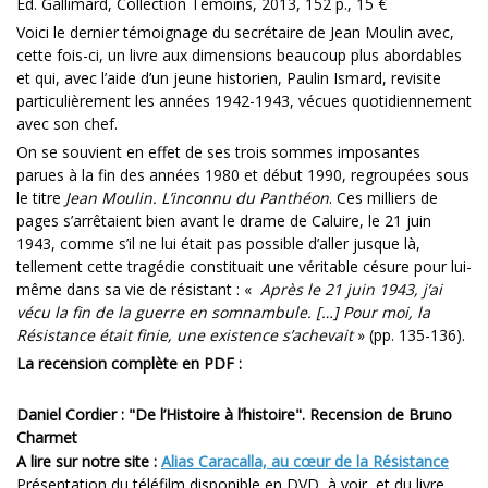
Éd. Gallimard, Collection Témoins, 2013, 152 p., 15 €
Voici le dernier témoignage du secrétaire de Jean Moulin avec,
cette fois-ci, un livre aux dimensions beaucoup plus abordables
et qui, avec l’aide d’un jeune historien, Paulin Ismard, revisite
particulièrement les années 1942-1943, vécues quotidiennement
avec son chef.
On se souvient en effet de ses trois sommes imposantes
parues à la fin des années 1980 et début 1990, regroupées sous
le titre
Jean Moulin. L’inconnu du Panthéon
. Ces milliers de
pages s’arrêtaient bien avant le drame de Caluire, le 21 juin
1943, comme s’il ne lui était pas possible d’aller jusque là,
tellement cette tragédie constituait une véritable césure pour lui-
même dans sa vie de résistant : «
Après le 21 juin 1943, j’ai
vécu la fin de la guerre en somnambule. […] Pour moi, la
Résistance était finie, une existence s’achevait
» (pp. 135-136).
La recension complète en PDF :
Daniel Cordier : "De l’Histoire à l’histoire". Recension de Bruno
Charmet
A lire sur notre site :
Alias Caracalla, au cœur de la Résistance
Présentation du téléfilm disponible en DVD, à voir, et du livre