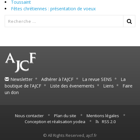
Toussaint
Fêtes chrétiennes : présentation de voeux
Newsletter
*
Adhérer à l'AJCF
*
La revue SENS
*
La
boutique de l'AJCF
*
Liste des évenements
*
Liens
*
Faire
un don
Nous contacter
*
Plan du site
*
Mentions légales
*
Conception et réalisation yodea
*
RSS 2.0
© All Rights Reserved, ajcf.fr