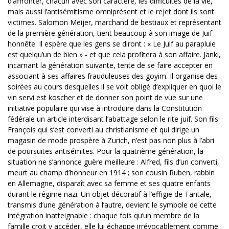
d’affronter, chacun avec son caractère, les difficultés de la vie,
mais aussi l’antisémitisme omniprésent et le rejet dont ils sont
victimes. Salomon Meijer, marchand de bestiaux et représentant
de la première génération, tient beaucoup à son image de Juif
honnête. Il espère que les gens se diront : « Le Juif au parapluie
est quelqu’un de bien » - et que cela profitera à son affaire. Janki,
incarnant la génération suivante, tente de se faire accepter en
associant à ses affaires frauduleuses des goyim. Il organise des
soirées au cours desquelles il se voit obligé d’expliquer en quoi le
vin servi est koscher et de donner son point de vue sur une
initiative populaire qui vise à introduire dans la Constitution
fédérale un article interdisant l’abattage selon le rite juif. Son fils
François qui s’est converti au christianisme et qui dirige un
magasin de mode prospère à Zurich, n’est pas non plus à l’abri
de poursuites antisémites. Pour la quatrième génération, la
situation ne s’annonce guère meilleure : Alfred, fils d’un converti,
meurt au champ d’honneur en 1914 ; son cousin Ruben, rabbin
en Allemagne, disparaît avec sa femme et ses quatre enfants
durant le régime nazi. Un objet décoratif à l’effigie de Tantale,
transmis d’une génération à l’autre, devient le symbole de cette
intégration inatteignable : chaque fois qu’un membre de la
famille croit y accéder, elle lui échappe irrévocablement comme