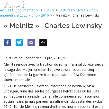
Accueil
>
Documentation
>
Culture
>
Lectures
>
Livres
>
Choix
antérieurs à 2020
>
Choix 2010
> « Melnitz » , Charles Lewinsky
« Melnitz » , Charles Lewinsky
En "Livre de Poche" depuis juin 2010, 9 €
Melnitz renoue avec la tradition du roman familial du xixe siècle :
la saga des Meijer, une famille juive suisse, court sur cinq
générations, de la guerre franco-prussienne à la Deuxième
Guerre mondiale.
1871 : le patriarche Salomon, marchand de bestiaux, vit à
Endingen, l’une des seules bourgades helvétiques où les juifs
sont autorisés à résider. La famille commence son ascension
sociale, sans jamais parvenir à s’affranchir du destin des exclus.
1945 : l’oncle Melnitz, revenu d’entre les morts, raconte. Il est le