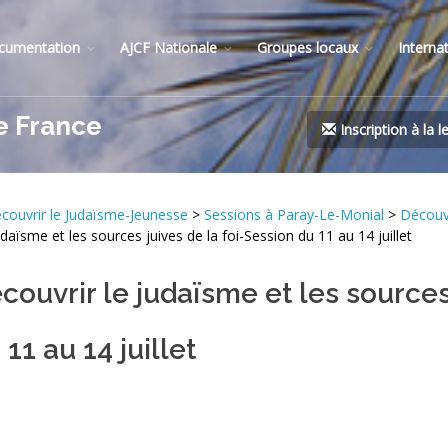
cumentation
AJCF Nationale
Groupes locaux
Interna
e France
Inscription à la l
couvrir le Judaïsme-Jeunesse
>
Sessions à Paray-Le-Monial
>
Découvr
aïsme et les sources juives de la foi-Session du 11 au 14 juillet
couvrir le judaïsme et les source
11 au 14 juillet