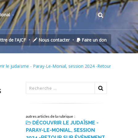
tional
ettre de l'AJCF
Nous contacter
Faire un don
ir le judaïsme - Paray-Le-Monial, session 2024 -Retour
s
autres articles de la rubrique :
DÉCOUVRIR LE JUDAÏSME -
PARAY-LE-MONIAL, SESSION
2024 -RETOUR SUR ÉVÈNEMENT