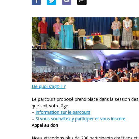
De quoi s’agit-il ?
Le parcours proposé prend place dans la session des
que soit votre âge.
–
Information sur le parcours
–
Si vous souhaitez y participer et vous inscrire
Appel au don
Nous attendons plus de 200 participants chrétiens e