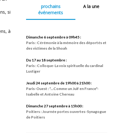
prochains
A la une
ns, si
événements
ens, à
Dimanche 6 septembre à 09h45 :
Paris : Cérémonie à la mémoire des déportés et
des victimes de la Shoah
Du 17 au 18 septembre :
Paris : Colloque-La voix spirituelle du cardinal
Lustiger
Jeudi 24 septembre de 19h00 à 21h00 :
Paris-Ouest : "...Comme un Juif en France"-
Isabelle et Antoine Chereau
Dimanche 27 septembre à 15h00 :
Poitiers : Journée portes ouvertes-Synagogue
de Poitiers