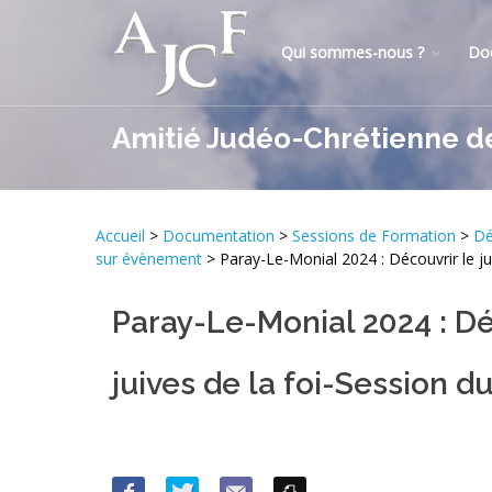
Qui sommes-nous ?
Do
Amitié Judéo-Chrétienne d
Accueil
>
Documentation
>
Sessions de Formation
>
Dé
sur évènement
> Paray-Le-Monial 2024 : Découvrir le jud
Paray-Le-Monial 2024 : Dé
juives de la foi-Session du 