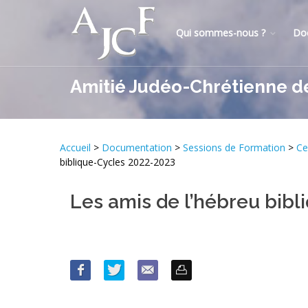
Qui sommes-nous ?
Do
Amitié Judéo-Chrétienne d
Accueil
>
Documentation
>
Sessions de Formation
>
Ce
biblique-Cycles 2022-2023
Les amis de l’hébreu bib