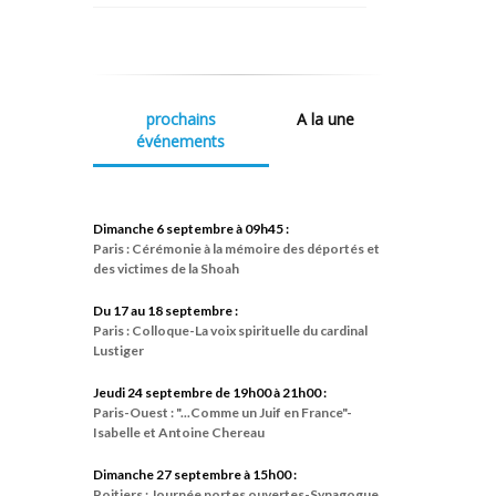
prochains
A la une
événements
Dimanche 6 septembre à 09h45 :
Paris : Cérémonie à la mémoire des déportés et
des victimes de la Shoah
Du 17 au 18 septembre :
Paris : Colloque-La voix spirituelle du cardinal
Lustiger
Jeudi 24 septembre de 19h00 à 21h00 :
Paris-Ouest : "...Comme un Juif en France"-
Isabelle et Antoine Chereau
Dimanche 27 septembre à 15h00 :
Poitiers : Journée portes ouvertes-Synagogue