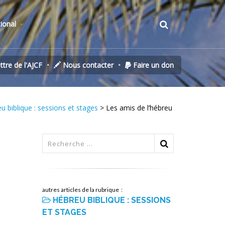
tional
ettre de l'AJCF
Nous contacter
Faire un don
u biblique : sessions et stages
> Les amis de l’hébreu
autres articles de la rubrique :
HÉBREU BIBLIQUE : SESSIONS
ET STAGES