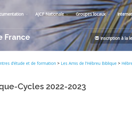
cumentation
AJCF Nationale
Groupes locaux
Interna
e France
Inscription à la l
ntres d’étude et de formation
>
Les Amis de l’Hébreu Biblique
>
Hébre
lique-Cycles 2022-2023