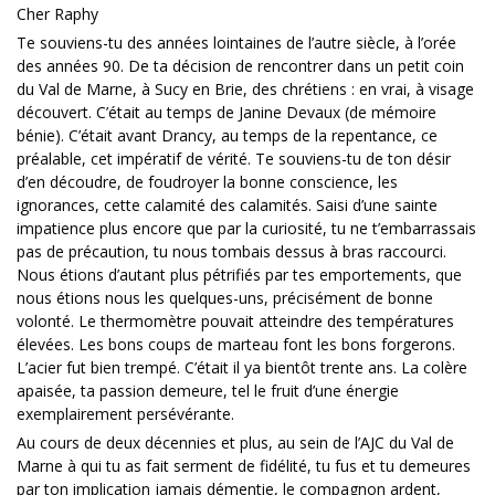
Cher Raphy
Te souviens-tu des années lointaines de l’autre siècle, à l’orée
des années 90. De ta décision de rencontrer dans un petit coin
du Val de Marne, à Sucy en Brie, des chrétiens : en vrai, à visage
découvert. C’était au temps de Janine Devaux (de mémoire
bénie). C’était avant Drancy, au temps de la repentance, ce
préalable, cet impératif de vérité. Te souviens-tu de ton désir
d’en découdre, de foudroyer la bonne conscience, les
ignorances, cette calamité des calamités. Saisi d’une sainte
impatience plus encore que par la curiosité, tu ne t’embarrassais
pas de précaution, tu nous tombais dessus à bras raccourci.
Nous étions d’autant plus pétrifiés par tes emportements, que
nous étions nous les quelques-uns, précisément de bonne
volonté. Le thermomètre pouvait atteindre des températures
élevées. Les bons coups de marteau font les bons forgerons.
L’acier fut bien trempé. C’était il ya bientôt trente ans. La colère
apaisée, ta passion demeure, tel le fruit d’une énergie
exemplairement persévérante.
Au cours de deux décennies et plus, au sein de l’AJC du Val de
Marne à qui tu as fait serment de fidélité, tu fus et tu demeures
par ton implication jamais démentie, le compagnon ardent,