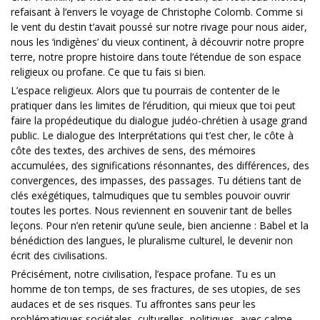
refaisant à l’envers le voyage de Christophe Colomb. Comme si
le vent du destin t’avait poussé sur notre rivage pour nous aider,
nous les ‘indigènes’ du vieux continent, à découvrir notre propre
terre, notre propre histoire dans toute l’étendue de son espace
religieux ou profane. Ce que tu fais si bien.
L’espace religieux. Alors que tu pourrais de contenter de le
pratiquer dans les limites de l’érudition, qui mieux que toi peut
faire la propédeutique du dialogue judéo-chrétien à usage grand
public. Le dialogue des Interprétations qui t’est cher, le côte à
côte des textes, des archives de sens, des mémoires
accumulées, des significations résonnantes, des différences, des
convergences, des impasses, des passages. Tu détiens tant de
clés exégétiques, talmudiques que tu sembles pouvoir ouvrir
toutes les portes. Nous reviennent en souvenir tant de belles
leçons. Pour n’en retenir qu’une seule, bien ancienne : Babel et la
bénédiction des langues, le pluralisme culturel, le devenir non
écrit des civilisations.
Précisément, notre civilisation, l’espace profane. Tu es un
homme de ton temps, de ses fractures, de ses utopies, de ses
audaces et de ses risques. Tu affrontes sans peur les
problématiques sociétales, culturelles, politiques, avec calme,