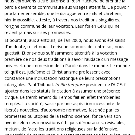
nous éprouvons d’être autorisé à Rosh Hachana de prendre la
parole devant ta communauté aux visages attentifs. De pouvoir
proclamer ensemble, que le dialogue entre juifs et chrétiens,
hier impossible, atteste, à travers nos traditions singulières,
l’origine commune de leur vocation. Leur foi en Celui qui ne
revient jamais sur ses promesses.
Et pourtant, aux alentours, de l’an 2000, nous avons été saisis
d’un doute, toi et nous. Le risque sournois de l’entre soi, nous
guettait. Etions-nous suffisamment attentifs à la vocation
première de nos deux traditions à savoir l’audace d’un message
universel, une immersion de la Parole dans le monde. Le monde
tel qu’il est. Judaïsme et Christianisme professent avec
constance une incrustation historique de leurs prescriptions
intangibles. Paul Thibaud,
in illo tempore
président de l’AJCF, fit
ajouter dans les statuts l’incitation à assumer une présence
civique. Le tremblement du Temps fait en effet trembler les
temples. La société, saisie par une aspiration incessante de
libertés nouvelles, d’autonomie normative, fascinée par les
promesses ou utopies de la techno-science, fonce vers son
avenir selon des innovations éthiques déroutantes, révisables,
mettant de facto les traditions religieuses sur la défensive.