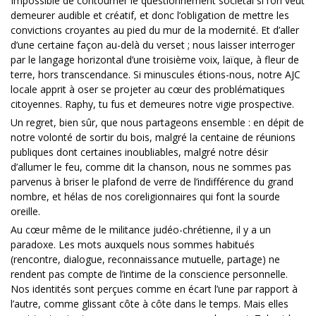
Impossible de contourner le questionnement sociétal si l’on veut
demeurer audible et créatif, et donc l’obligation de mettre les
convictions croyantes au pied du mur de la modernité. Et d’aller
d’une certaine façon au-delà du verset ; nous laisser interroger
par le langage horizontal d’une troisième voix, laïque, à fleur de
terre, hors transcendance. Si minuscules étions-nous, notre AJC
locale apprit à oser se projeter au cœur des problématiques
citoyennes. Raphy, tu fus et demeures notre vigie prospective.
Un regret, bien sûr, que nous partageons ensemble : en dépit de
notre volonté de sortir du bois, malgré la centaine de réunions
publiques dont certaines inoubliables, malgré notre désir
d’allumer le feu, comme dit la chanson, nous ne sommes pas
parvenus à briser le plafond de verre de l’indifférence du grand
nombre, et hélas de nos coreligionnaires qui font la sourde
oreille.
Au cœur même de le militance judéo-chrétienne, il y a un
paradoxe. Les mots auxquels nous sommes habitués
(rencontre, dialogue, reconnaissance mutuelle, partage) ne
rendent pas compte de l’intime de la conscience personnelle.
Nos identités sont perçues comme en écart l’une par rapport à
l’autre, comme glissant côte à côte dans le temps. Mais elles