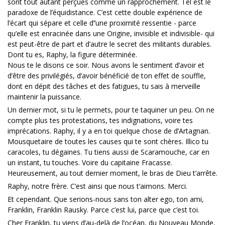
sont tout autant perçues comme un rapprochement. Tel est le
paradoxe de l’équidistance. C’est cette double expérience de
l’écart qui sépare et celle d’’une proximité ressentie - parce
qu’elle est enracinée dans une Origine, invisible et indivisible- qui
est peut-être de part et d’autre le secret des militants durables.
Dont tu es, Raphy, la figure déterminée.
Nous te le disons ce soir. Nous avons le sentiment d’avoir et
d’être des privilégiés, d’avoir bénéficié de ton effet de souffle,
dont en dépit des tâches et des fatigues, tu sais à merveille
maintenir la puissance.
Un dernier mot, si tu le permets, pour te taquiner un peu. On ne
compte plus tes protestations, tes indignations, voire tes
imprécations. Raphy, il y a en toi quelque chose de d’Artagnan.
Mousquetaire de toutes les causes qui te sont chères. Illico tu
caracoles, tu dégaines. Tu tiens aussi de Scaramouche, car en
un instant, tu touches. Voire du capitaine Fracasse.
Heureusement, au tout dernier moment, le bras de Dieu t’arrête.
Raphy, notre frère. C’est ainsi que nous t‘aimons. Merci.
Et cependant. Que serions-nous sans ton alter ego, ton ami,
Franklin, Franklin Rausky. Parce c’est lui, parce que c’est toi.
Cher Franklin, tu viens d’au-delà de l’océan, du Nouveau Monde,