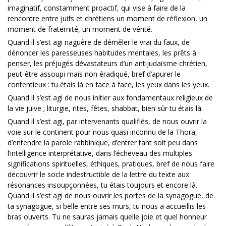
imaginatif, constamment proactif, qui vise à faire de la
rencontre entre juifs et chrétiens un moment de réflexion, un
moment de fraternité, un moment de vérité.
Quand il s’est agi naguère de démêler le vrai du faux, de
dénoncer les paresseuses habitudes mentales, les prêts à
penser, les préjugés dévastateurs d’un antijudaïsme chrétien,
peut-être assoupi mais non éradiqué, bref d’apurer le
contentieux : tu étais là en face à face, les yeux dans les yeux.
Quand il s’est agi de nous initier aux fondamentaux religieux de
la vie juive ; liturgie, rites, fêtes, shabbat, bien sûr tu étais là.
Quand il s’est agi, par intervenants qualifiés, de nous ouvrir la
voie sur le continent pour nous quasi inconnu de la Thora,
d’entendre la parole rabbinique, d’entrer tant soit peu dans
l’intelligence interprétative, dans l’écheveau des multiples
significations spirituelles, éthiques, pratiques, bref de nous faire
découvrir le socle indestructible de la lettre du texte aux
résonances insoupçonnées, tu étais toujours et encore là.
Quand il s’est agi de nous ouvrir les portes de la synagogue, de
ta synagogue, si belle entre ses murs, tu nous a accueillis les
bras ouverts. Tu ne sauras jamais quelle joie et quel honneur