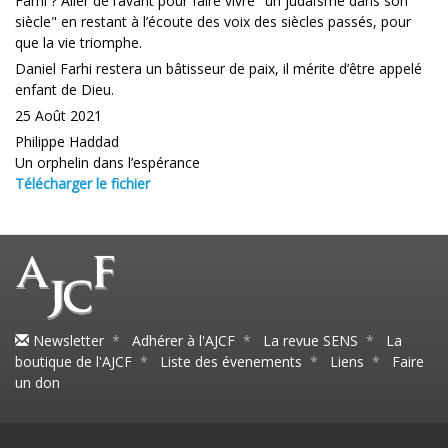
Farhi ? Aller de l’avant pour faire vivre "un judaïsme dans son
siècle" en restant à l’écoute des voix des siècles passés, pour
que la vie triomphe.
Daniel Farhi restera un bâtisseur de paix, il mérite d’être appelé
enfant de Dieu.
25 Août 2021
Philippe Haddad
Un orphelin dans l’espérance
Télécharger le fichier
Newsletter
*
Adhérer à l'AJCF
*
La revue SENS
*
La
boutique de l'AJCF
*
Liste des évenements
*
Liens
*
Faire
un don