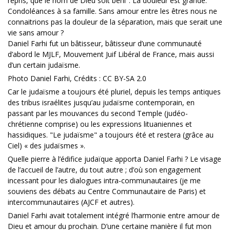
repris, que le nom de Dieu soit béni". La douleur est grande.
Condoléances à sa famille. Sans amour entre les êtres nous ne
connaitrions pas la douleur de la séparation, mais que serait une
vie sans amour ?
Daniel Farhi fut un bâtisseur, bâtisseur d’une communauté
d’abord le MJLF, Mouvement Juif Libéral de France, mais aussi
d’un certain judaïsme.
Photo Daniel Farhi, Crédits : CC BY-SA 2.0
Car le judaïsme a toujours été pluriel, depuis les temps antiques
des tribus israélites jusqu’au judaïsme contemporain, en
passant par les mouvances du second Temple (judéo-
chrétienne comprise) ou les expressions lituaniennes et
hassidiques. "Le judaïsme" a toujours été et restera (grâce au
Ciel) « des judaïsmes ».
Quelle pierre à l’édifice judaïque apporta Daniel Farhi ? Le visage
de l’accueil de l’autre, du tout autre ; d’où son engagement
incessant pour les dialogues intra-communautaires (je me
souviens des débats au Centre Communautaire de Paris) et
intercommunautaires (AJCF et autres).
Daniel Farhi avait totalement intégré l’harmonie entre amour de
Dieu et amour du prochain. D’une certaine manière il fut mon