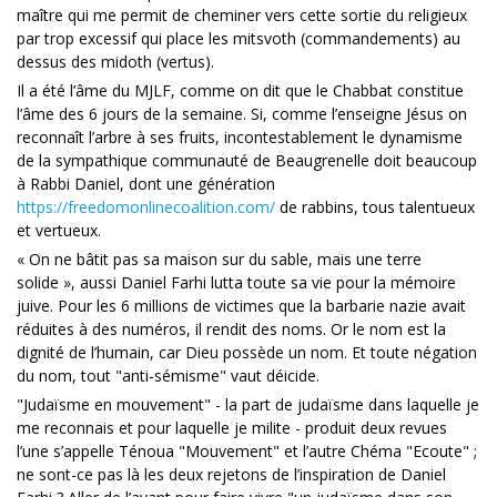
maître qui me permit de cheminer vers cette sortie du religieux
par trop excessif qui place les mitsvoth (commandements) au
dessus des midoth (vertus).
Il a été l’âme du MJLF, comme on dit que le Chabbat constitue
l’âme des 6 jours de la semaine. Si, comme l’enseigne Jésus on
reconnaît l’arbre à ses fruits, incontestablement le dynamisme
de la sympathique communauté de Beaugrenelle doit beaucoup
à Rabbi Daniel, dont une génération
https://freedomonlinecoalition.com/
de rabbins, tous talentueux
et vertueux.
« On ne bâtit pas sa maison sur du sable, mais une terre
solide », aussi Daniel Farhi lutta toute sa vie pour la mémoire
juive. Pour les 6 millions de victimes que la barbarie nazie avait
réduites à des numéros, il rendit des noms. Or le nom est la
dignité de l’humain, car Dieu possède un nom. Et toute négation
du nom, tout "anti-sémisme" vaut déicide.
"Judaïsme en mouvement" - la part de judaïsme dans laquelle je
me reconnais et pour laquelle je milite - produit deux revues
l’une s’appelle Ténoua "Mouvement" et l’autre Chéma "Ecoute" ;
ne sont-ce pas là les deux rejetons de l’inspiration de Daniel