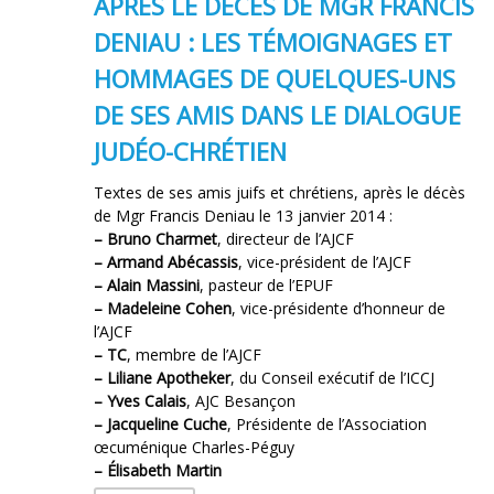
APRÈS LE DÉCÈS DE MGR FRANCIS
DENIAU : LES TÉMOIGNAGES ET
HOMMAGES DE QUELQUES-UNS
DE SES AMIS DANS LE DIALOGUE
JUDÉO-CHRÉTIEN
Textes de ses amis juifs et chrétiens, après le décès
de Mgr Francis Deniau le 13 janvier 2014 :
–
Bruno Charmet
, directeur de l’AJCF
–
Armand Abécassis
, vice-président de l’AJCF
–
Alain Massini
, pasteur de l’EPUF
–
Madeleine Cohen
, vice-présidente d’honneur de
l’AJCF
–
TC
, membre de l’AJCF
–
Liliane Apotheker
, du Conseil exécutif de l’ICCJ
–
Yves Calais
, AJC Besançon
–
Jacqueline Cuche
, Présidente de l’Association
œcuménique Charles-Péguy
–
Élisabeth Martin