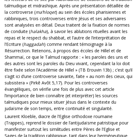
talmudique et midrashique. Après une présentation détaillée de
la controverse (
ma’hloqet
) au sein des écoles pharisiennes et
rabbiniques, trois controverses entre Jésus et ses adversaires
sont analysées en détail. Deux traitent de la fixation de normes
de conduite (
halakha
), à savoir les ablutions rituelles avant les
repas et le respect du shabbat, et l’autre de l’interprétation de
l’Ecriture (
haggadah
) comme rendant témoignage à la
Résurrection. Retenons, à propos des écoles de Hillel et de
Shammaï, ce que le Talmud rapporte : « les paroles des uns et
des autres sont les paroles du Dieu vivant, cependant la loi doit
être fixée selon l’Académie de Hillel » (TB Erouvin 13b) ; c’est qu’il
s’agit ici d’une controverse savante, faite « au nom des cieux, qui
subsistera » (Pirkê Avôt 5,17). Pour les controverses
évangéliques, on vérifie une fois de plus avec cet article
l’importance de bien connaître (et interpréter) les sources
talmudiques pour mieux situer Jésus dans le contexte du
judaïsme de son temps, entre continuité et singularité.
Laurent Kloeble, diacre de l’Eglise orthodoxe roumaine
(Trappes), reprend le dossier de l’antijudaïsme patristique pour
manifester surtout les similitudes entre Pères de l’Eglise et
Sages de la tradition rabbinique, tant dans leur herméneutique