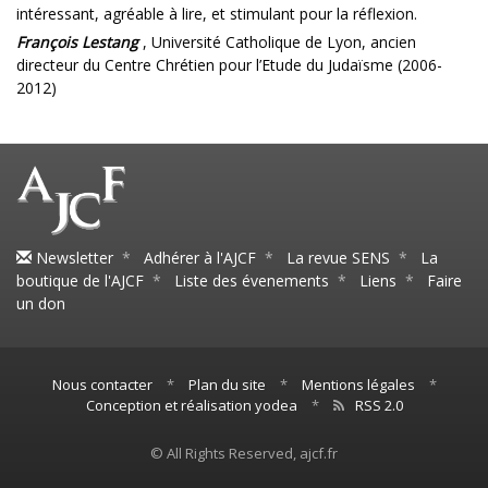
intéressant, agréable à lire, et stimulant pour la réflexion.
François Lestang
, Université Catholique de Lyon, ancien
directeur du Centre Chrétien pour l’Etude du Judaïsme (2006-
2012)
Newsletter
*
Adhérer à l'AJCF
*
La revue SENS
*
La
boutique de l'AJCF
*
Liste des évenements
*
Liens
*
Faire
un don
Nous contacter
*
Plan du site
*
Mentions légales
*
Conception et réalisation yodea
*
RSS 2.0
© All Rights Reserved, ajcf.fr