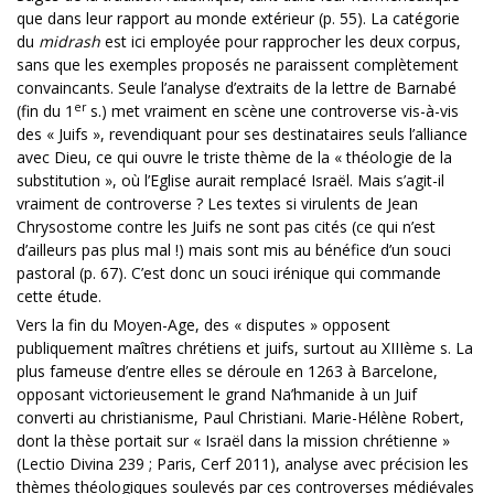
que dans leur rapport au monde extérieur (p. 55). La catégorie
du
midrash
est ici employée pour rapprocher les deux corpus,
sans que les exemples proposés ne paraissent complètement
convaincants. Seule l’analyse d’extraits de la lettre de Barnabé
er
(fin du 1
s.) met vraiment en scène une controverse vis-à-vis
des « Juifs », revendiquant pour ses destinataires seuls l’alliance
avec Dieu, ce qui ouvre le triste thème de la « théologie de la
substitution », où l’Eglise aurait remplacé Israël. Mais s’agit-il
vraiment de controverse ? Les textes si virulents de Jean
Chrysostome contre les Juifs ne sont pas cités (ce qui n’est
d’ailleurs pas plus mal !) mais sont mis au bénéfice d’un souci
pastoral (p. 67). C’est donc un souci irénique qui commande
cette étude.
Vers la fin du Moyen-Age, des « disputes » opposent
publiquement maîtres chrétiens et juifs, surtout au XIIIème s. La
plus fameuse d’entre elles se déroule en 1263 à Barcelone,
opposant victorieusement le grand Na’hmanide à un Juif
converti au christianisme, Paul Christiani. Marie-Hélène Robert,
dont la thèse portait sur « Israël dans la mission chrétienne »
(Lectio Divina 239 ; Paris, Cerf 2011), analyse avec précision les
thèmes théologiques soulevés par ces controverses médiévales