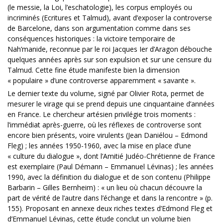
(le messie, la Loi, l’eschatologie), les corpus employés ou
incriminés (Ecritures et Talmud), avant d’exposer la controverse
de Barcelone, dans son argumentation comme dans ses
conséquences historiques : la victoire temporaire de
Nah’manide, reconnue par le roi Jacques Ier d’Aragon débouche
quelques années après sur son expulsion et sur une censure du
Talmud. Cette fine étude manifeste bien la dimension
« populaire » d’une controverse apparemment « savante ».
Le dernier texte du volume, signé par Olivier Rota, permet de
mesurer le virage qui se prend depuis une cinquantaine d’années
en France. Le chercheur artésien privilégie trois moments :
l’immédiat après-guerre, où les réflexes de controverse sont
encore bien présents, voire virulents (Jean Daniélou – Edmond
Fleg) ; les années 1950-1960, avec la mise en place d’une
« culture du dialogue », dont l’Amitié Judéo-Chrétienne de France
est exemplaire (Paul Démann – Emmanuel Lévinas) ; les années
1990, avec la définition du dialogue et de son contenu (Philippe
Barbarin – Gilles Bernheim) : « un lieu où chacun découvre la
part de vérité de l’autre dans l’échange et dans la rencontre » (p.
155). Proposant en annexe deux riches textes d’Edmond Fleg et
d’Emmanuel Lévinas, cette étude conclut un volume bien