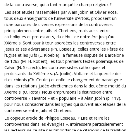
de la controverse, qui a tant marqué le champ religieux ?
Les sept études rassemblées par Alain Joblin et Olivier Rota,
tous deux enseignants de l’université d’Artois, proposent un
riche parcours de diverses expressions de la controverse,
principalement entre Juifs et Chrétiens, mais aussi entre
catholiques et protestants, du début de notre ère jusqu’au
XXème s. Sont tour à tour abordées les controverses entre
Jésus et ses adversaires (Ph. Loiseau), celles entre les Pères de
l’Eglise et les Juifs (L. Kloeble), la fameuse dispute de Barcelone
de 1263 (M.-H. Robert), les tout premiers textes polémiques de
Calvin (N. Szczech), les controversistes catholiques et
protestants du XVIIème s. (A. Joblin), Voltaire et la querelle des
rites chinois (Ch. Coutel) et enfin le changement de paradigme
dans les relations judéo-chrétiennes dans la deuxième moitié du
XXème s. (O. Rota). Nous empruntons la distinction entre
controverse « savante » et « populaire » à Alain Joblin (p. 118),
pour nous consacrer dans les lignes qui suivent aux étapes de la
controverse entre Juifs et Chrétiens.
Le copieux article de Philippe Loiseau, « Lire et relire les
controverses dans les évangiles », intéressera particulièrement
les lecteurs de ce site par l’abondance de citations de la tradition