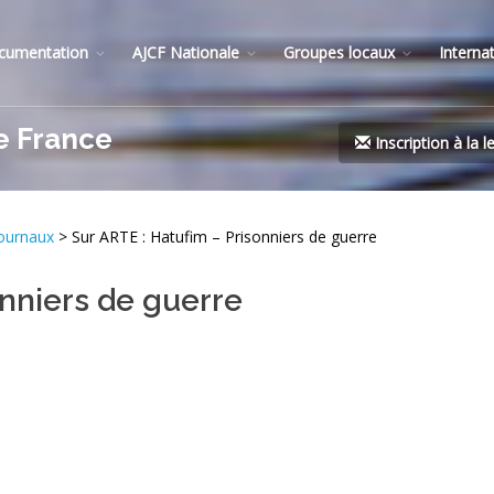
cumentation
AJCF Nationale
Groupes locaux
Interna
e France
Inscription à la l
Journaux
> Sur ARTE : Hatufim – Prisonniers de guerre
onniers de guerre