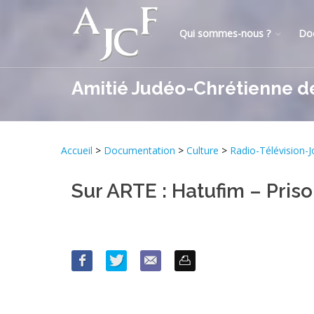
Qui sommes-nous ?
Do
Amitié Judéo-Chrétienne d
Accueil
>
Documentation
>
Culture
>
Radio-Télévision-
Sur ARTE : Hatufim – Pris