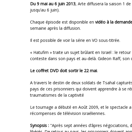
Du 9 mai au 6 juin 2013
, Arte diffusera la saison 1 d
jusqu’au 6 juin).
Chaque épisode est disponible en
vidéo à la demand
semaine après la diffusion.
Il est possible de voir la série en VO sous-titrée.
« Hatufim » traite un sujet brûlant en Israël : le retou
conteste dans son pays et au-delà. Gideon Raff, son c
Le coffret DVD doit sortir le 22 mai
.
A travers le destin de deux soldats de Tsahal capturé
pays de ces prisonniers qui doivent apprendre à se réi
traumatismes de la captivité
Le tournage a débuté en Août 2009, et le spectacle a 
récompenses de télévision israéliennes.
Synopsis :
"Après sept années d’âpres négociations, de
libérés. De retour au pays, les prisonniers doivent a