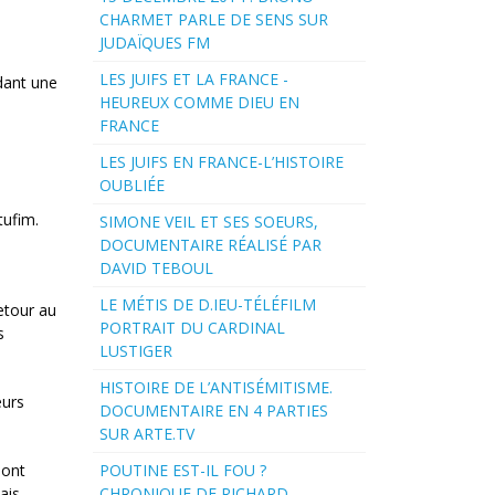
CHARMET PARLE DE SENS SUR
JUDAÏQUES FM
LES JUIFS ET LA FRANCE -
ndant une
HEUREUX COMME DIEU EN
FRANCE
LES JUIFS EN FRANCE-L’HISTOIRE
OUBLIÉE
tufim.
SIMONE VEIL ET SES SOEURS,
DOCUMENTAIRE RÉALISÉ PAR
DAVID TEBOUL
LE MÉTIS DE D.IEU-TÉLÉFILM
etour au
PORTRAIT DU CARDINAL
s
LUSTIGER
HISTOIRE DE L’ANTISÉMITISME.
eurs
DOCUMENTAIRE EN 4 PARTIES
SUR ARTE.TV
sont
POUTINE EST-IL FOU ?
ais
CHRONIQUE DE RICHARD