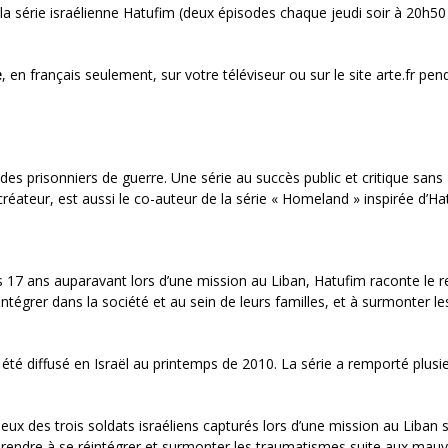
e la série israélienne Hatufim (deux épisodes chaque jeudi soir à 20h50
e
, en français seulement, sur votre téléviseur ou sur le site arte.fr pe
r des prisonniers de guerre. Une série au succès public et critique sans
réateur, est aussi le co-auteur de la série « Homeland » inspirée d’Ha
s 17 ans auparavant lors d’une mission au Liban, Hatufim raconte le r
ntégrer dans la société et au sein de leurs familles, et à surmonter le
été diffusé en Israël au printemps de 2010. La série a remporté plusi
ux des trois soldats israéliens capturés lors d’une mission au Liban 
pprendre à se réintégrer et surmonter les traumatismes suite aux mauv