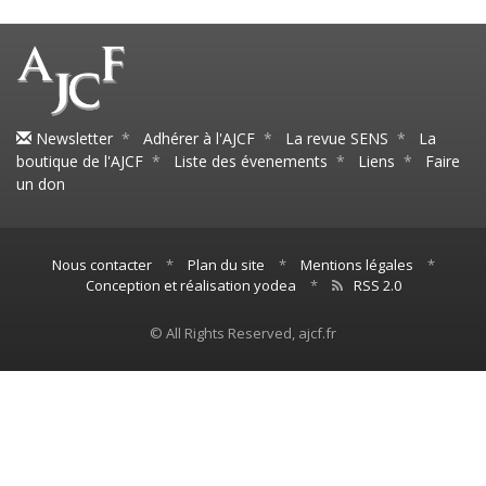
Newsletter
*
Adhérer à l'AJCF
*
La revue SENS
*
La
boutique de l'AJCF
*
Liste des évenements
*
Liens
*
Faire
un don
Nous contacter
*
Plan du site
*
Mentions légales
*
Conception et réalisation yodea
*
RSS 2.0
© All Rights Reserved, ajcf.fr