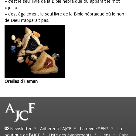
–
c’est le seul livre de la Bible hébraïque où apparaît le mot
« juif ».
–
c’est également le seul livre de la Bible hébraïque où le nom
de Dieu n’apparaît pas.
Oreilles d’Haman
Newsletter
*
Adhérer à l'AJCF
*
La revue SENS
*
La
boutique de l'AJCF
*
Liste des évenements
*
Liens
*
Faire