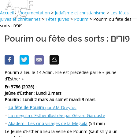
Accueil
>
Documentation
>
Judaïsme et christianisme
>
Les fêtes
juives et chrétiennes
>
Fêtes juives
>
Pourim
> Pourim ou fête des
sorts : פורים
Pourim ou fête des sorts : פורים
Pourim a lieu le 14 Adar . Elle est précédée par le « jeune
d’Esther »
En 5786 (2026) :
Jeûne d’Esther : Lundi 2 mars
Pourim : Lundi 2 mars au soir et mardi 3 mars
–
La fête de Pourim
par AM Dreyfus
–
La meguila d’Esther illustrée par Gérard Garouste
–
Akadem : Les cinq visages de la Meguila
(54 min)
Le Jeûne d’Esther a lieu la veille de Pourim (sauf s’il y a un