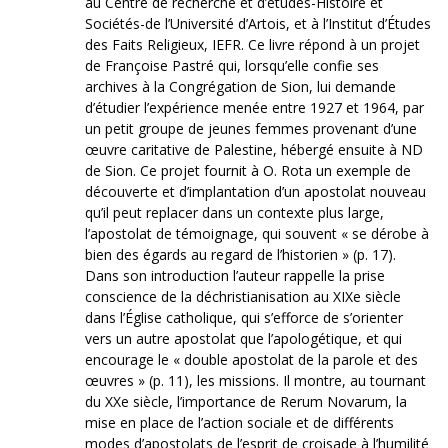
au Centre de recherche et d’études-Histoire et
Sociétés-de l’Université d’Artois, et à l’Institut d’Études
des Faits Religieux, IEFR. Ce livre répond à un projet
de Françoise Pastré qui, lorsqu’elle confie ses
archives à la Congrégation de Sion, lui demande
d’étudier l’expérience menée entre 1927 et 1964, par
un petit groupe de jeunes femmes provenant d’une
œuvre caritative de Palestine, hébergé ensuite à ND
de Sion. Ce projet fournit à O. Rota un exemple de
découverte et d’implantation d’un apostolat nouveau
qu’il peut replacer dans un contexte plus large,
l’apostolat de témoignage, qui souvent « se dérobe à
bien des égards au regard de l’historien » (p. 17).
Dans son introduction l’auteur rappelle la prise
conscience de la déchristianisation au XIXe siècle
dans l’Église catholique, qui s’efforce de s’orienter
vers un autre apostolat que l’apologétique, et qui
encourage le « double apostolat de la parole et des
œuvres » (p. 11), les missions. Il montre, au tournant
du XXe siècle, l’importance de Rerum Novarum, la
mise en place de l’action sociale et de différents
modes d’apostolats de l’esprit de croisade à l’humilité