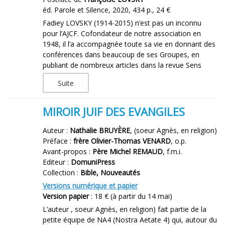
éd. Parole et Silence, 2020, 434 p., 24 €
Fadiey LOVSKY (1914-2015) n’est pas un inconnu
pour l’AJCF. Cofondateur de notre association en
1948, il l’a accompagnée toute sa vie en donnant des
conférences dans beaucoup de ses Groupes, en
publiant de nombreux articles dans la revue Sens
Suite
MIROIR JUIF DES EVANGILES
Auteur :
Nathalie BRUYÈRE
, (soeur Agnès, en religion)
Préface :
frère Olivier-Thomas VENARD
, o.p.
Avant-propos :
Père Michel REMAUD
, f.m.i.
Editeur :
DomuniPress
Collection :
Bible, Nouveautés
Versions numérique et papier
Version papier
: 18 € (à partir du 14 mai)
L’auteur , soeur Agnès, en religion) fait partie de la
petite équipe de NA4 (Nostra Aetate 4) qui, autour du