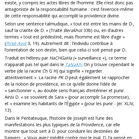
existe, y compris les actes libres de l’homme. Elle n’est donc pas
antagoniste de la res­ponsabilité humaine : c’est l’exercice-même
de cette responsabilité qui accomplit la providence divine.
Selon une sentence talmudique, « tout est entre les mains de D.,
sauf la crainte de D. » (Traité
Berakhot
33b) ou, en d’autres
termes « tout est prédestiné, mais l’homme est libre d’agir »
(
Pirké Avot
3, 19). Autrement dit : l’individu contribue à
l’orientation de son destin, bien que celui-ci soit pensé par D.
Traduit en hébreu par
HaCHGaHa
(« surveillance »), ce terme
n’apparaît pas tel quel dans le
TaNaKh
. On y trouve cependant le
verbe (de la ra­cine Ch G H) qui signifie « regarder
attentivement ». La racine
PK D
peut également se rapprocher
de la notion de providence, en ce qu’elle donne l’idée de
« sanctionner », au double sens français d’entériner et punir.
Ainsi D. « se souvient de Sara » (pour accomplir Sa promesse),
et « examine les habitants de l’Égypte » (pour les punir - Jer. XLIV,
13).
Dans le Pentateuque, l’histoire de Joseph est l’une des
manifestations les plus typiques de la Providence, car elle
montre que tout sert à D. pour conduire les destinées de
l’univers : « Vous aviez médité contre moi le mal. D. l’a pensé en