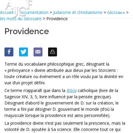
Accueil
>
Documentation
>
Judaïsme et christianisme
>
Glossaire
>
les mots du Glossaire
> Providence
Providence
Terme du vocabulaire philosophique grec, désignant la
« prévoyance » divine attribuée aux dieux par les Stoïciens :
toute créature ou événe­ment a un rôle voulu par la divinité en
vue d’un projet défini.
Ce terme n’apparaît que dans la
Bible
catholique (livre de la
Sagesse XIV, 3, 5, livre influencé par la pensée grecque).
Désignant d’abord le gouvernement de D. sur la création, le
terme a fini par désigner D. gou­vernant le monde (d’où la
majuscule lorsque la providence est ainsi per­sonnifiée).
La providence divine n’est pas seulement la prescience, mais la
volonté de D. ajoutée à Sa science. Elle concerne tout ce qui