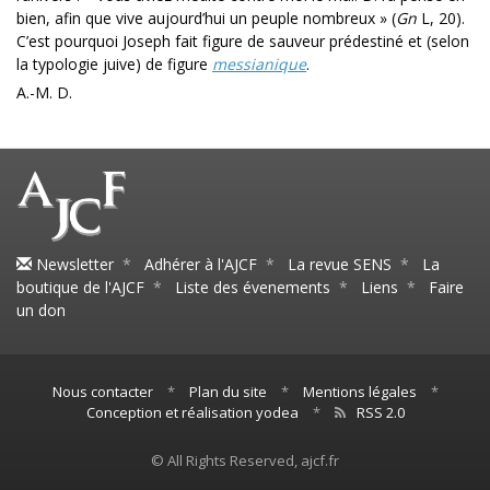
bien, afin que vive aujourd’hui un peuple nom­breux » (
Gn
L, 20).
C’est pourquoi Joseph fait figure de sauveur prédes­tiné et (selon
la typologie juive) de figure
messianique
.
A.-M. D.
Newsletter
*
Adhérer à l'AJCF
*
La revue SENS
*
La
boutique de l'AJCF
*
Liste des évenements
*
Liens
*
Faire
un don
Nous contacter
*
Plan du site
*
Mentions légales
*
Conception et réalisation yodea
*
RSS 2.0
© All Rights Reserved, ajcf.fr