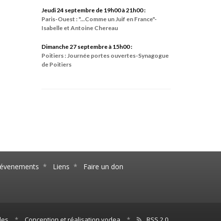
Jeudi 24 septembre de 19h00 à 21h00 :
Paris-Ouest : "...Comme un Juif en France"-
Isabelle et Antoine Chereau
Dimanche 27 septembre à 15h00 :
Poitiers : Journée portes ouvertes-Synagogue
de Poitiers
s évenements
*
Liens
*
Faire un don
les
*
Conception et réalisation yodea
*
RSS 2.0