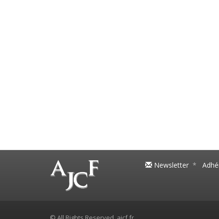
Newsletter
*
Adhér
© All Rights Reserved, ajcf.fr