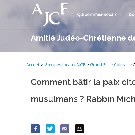
Qui sommes-nous ?
Do
Amitié Judéo-Chrétienne d
Accueil
>
Groupes locaux AJCF
>
Grand Est
>
Colmar
> C
Comment bâtir la paix cito
musulmans ? Rabbin Mich