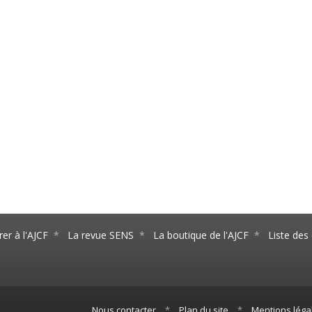
er à l'AJCF
*
La revue SENS
*
La boutique de l'AJCF
*
Liste de
Nous contacter
*
Plan du site
*
Mentions léga