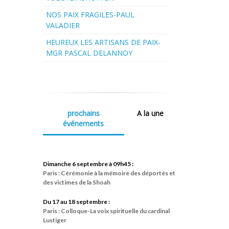
NOS PAIX FRAGILES-PAUL
VALADIER
HEUREUX LES ARTISANS DE PAIX-
MGR PASCAL DELANNOY
prochains
A la une
événements
Dimanche 6 septembre à 09h45 :
Paris : Cérémonie à la mémoire des déportés et
des victimes de la Shoah
Du 17 au 18 septembre :
Paris : Colloque-La voix spirituelle du cardinal
Lustiger