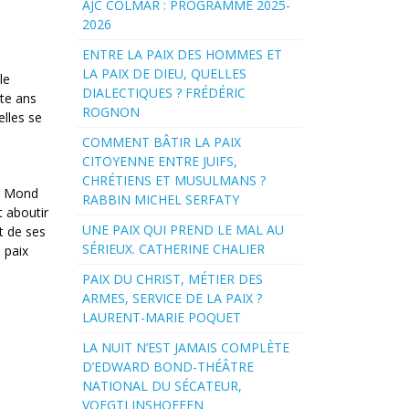
AJC COLMAR : PROGRAMME 2025-
2026
ENTRE LA PAIX DES HOMMES ET
LA PAIX DE DIEU, QUELLES
le
DIALECTIQUES ? FRÉDÉRIC
nte ans
ROGNON
elles se
COMMENT BÂTIR LA PAIX
CITOYENNE ENTRE JUIFS,
CHRÉTIENS ET MUSULMANS ?
el Mond
RABBIN MICHEL SERFATY
t aboutir
UNE PAIX QUI PREND LE MAL AU
t de ses
SÉRIEUX. CATHERINE CHALIER
 paix
PAIX DU CHRIST, MÉTIER DES
ARMES, SERVICE DE LA PAIX ?
LAURENT-MARIE POQUET
LA NUIT N’EST JAMAIS COMPLÈTE
D’EDWARD BOND-THÉÂTRE
NATIONAL DU SÉCATEUR,
VOEGTLINSHOFFEN