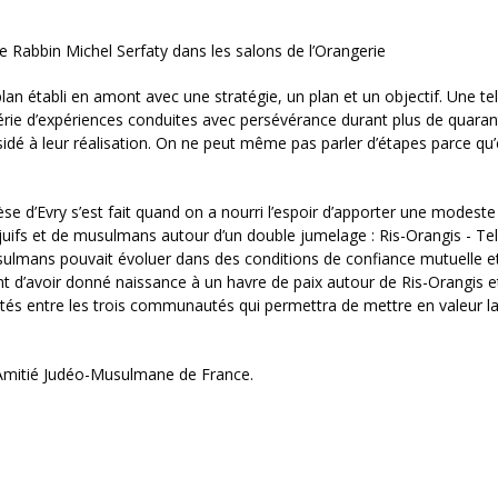
 Rabbin Michel Serfaty dans les salons de l’Orangerie
lan établi en amont avec une stratégie, un plan et un objectif. Une tel
série d’expériences conduites avec persévérance durant plus de quara
dé à leur réalisation. On ne peut même pas parler d’étapes parce qu’
èse d’Evry s’est fait quand on a nourri l’espoir d’apporter une modeste
juifs et de musulmans autour d’un double jumelage : Ris-Orangis - T
s-musulmans pouvait évoluer dans des conditions de confiance mutuelle e
ent d’avoir donné naissance à un havre de paix autour de Ris-Orangis e
ités entre les trois communautés qui permettra de mettre en valeur la
l’Amitié Judéo-Musulmane de France.