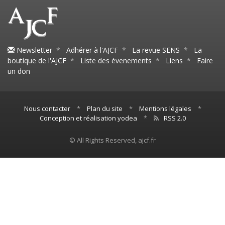
Newsletter
*
Adhérer à l'AJCF
*
La revue SENS
*
La
boutique de l'AJCF
*
Liste des évenements
*
Liens
*
Faire
un don
Nous contacter
*
Plan du site
*
Mentions légales
*
Conception et réalisation yodea
*
RSS 2.0
© All Rights Reserved, ajcf.fr