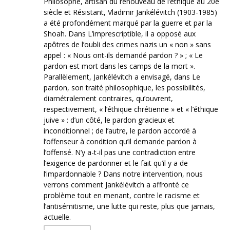
Philosophe, artisan du renouveau de l’éthique au 20e
siècle et Résistant, Vladimir Jankélévitch (1903-1985)
a été profondément marqué par la guerre et par la
Shoah. Dans L’imprescriptible, il a opposé aux
apôtres de l’oubli des crimes nazis un « non » sans
appel : « Nous ont-ils demandé pardon ? » ; « Le
pardon est mort dans les camps de la mort ».
Parallèlement, Jankélévitch a envisagé, dans Le
pardon, son traité philosophique, les possibilités,
diamétralement contraires, qu’ouvrent,
respectivement, « l’éthique chrétienne » et « l’éthique
juive » : d’un côté, le pardon gracieux et
inconditionnel ; de l’autre, le pardon accordé à
l’offenseur à condition qu’il demande pardon à
l’offensé. N’y a-t-il pas une contradiction entre
l’exigence de pardonner et le fait qu’il y a de
l’impardonnable ? Dans notre intervention, nous
verrons comment Jankélévitch a affronté ce
problème tout en menant, contre le racisme et
l’antisémitisme, une lutte qui reste, plus que jamais,
actuelle.