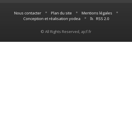
Nous contacter
*
Plan du site
*
Mentions légales
*
Conception et réalisation yodea
*
RSS 2.0
© All Rights Reserved, ajcf.fr