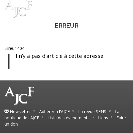
ERREUR
Erreur 404
I
l n’y a pas d’article à cette adresse
Newsletter
*
Adhérer à l'AJCF
*
La revue SENS
*
La
boutique de l'AJCF
*
Liste des évenements
*
Liens
*
Faire
un don