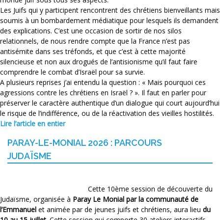
Les Juifs qui y participent rencontrent des chrétiens bienveillants mais
soumis à un bombardement médiatique pour lesquels ils demandent
des explications. C’est une occasion de sortir de nos silos
relationnels, de nous rendre compte que la France n’est pas
antisémite dans ses tréfonds, et que c’est à cette majorité
silencieuse et non aux drogués de l’antisionisme qu’il faut faire
comprendre le combat d’Israël pour sa survie.
A plusieurs reprises j’ai entendu la question : « Mais pourquoi ces
agressions contre les chrétiens en Israël ? ». Il faut en parler pour
préserver le caractère authentique d’un dialogue qui court aujourd’hui
le risque de l’indifférence, ou de la réactivation des vieilles hostilités.
Lire l’article en entier
PARAY-LE-MONIAL 2026 : PARCOURS
JUDAÏSME
Cette 10ème session de découverte du
Judaïsme, organisée à
Paray Le Monial par la communauté de
l’Emmanuel
et animée par de jeunes juifs et chrétiens, aura lieu
du
10 au 15 juillet
. Cette session qui comporte 30 ateliers interactifs,