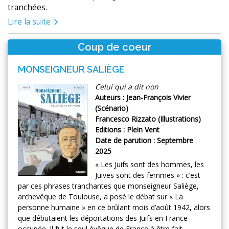
tranchées.
Lire la suite
Coup de coeur
MONSEIGNEUR SALIÈGE
Celui qui a dit non
Auteurs : Jean-François Vivier
(Scénario)
Francesco Rizzato (Illustrations)
Editions : Plein Vent
Date de parution : Septembre
2025
« Les Juifs sont des hommes, les
Juives sont des femmes » : c’est
par ces phrases tranchantes que monseigneur Saliège,
archevêque de Toulouse, a posé le débat sur « La
personne humaine » en ce brûlant mois d’août 1942, alors
que débutaient les déportations des Juifs en France
occupée. Il fut le seul évêque de France à être fait