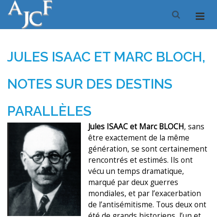
JULES ISAAC ET MARC BLOCH,
NOTES SUR DES DESTINS
PARALLÈLES
Jules ISAAC et Marc BLOCH
, sans
être exactement de la même
génération, se sont certainement
rencontrés et estimés. Ils ont
vécu un temps dramatique,
marqué par deux guerres
mondiales, et par l’exacerbation
de l’antisémitisme. Tous deux ont
été de grands historiens, l’un et