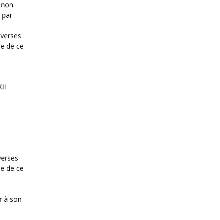
u non
 par
roverses
le de ce
II
overses
le de ce
r à son