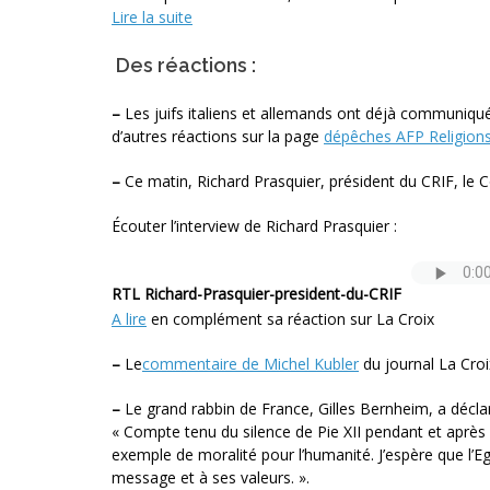
Lire la suite
Des réactions :
–
Les juifs italiens et allemands ont déjà communiqué 
d’autres réactions sur la page
dépêches AFP Religion
–
Ce matin, Richard Prasquier, président du CRIF, le Co
Écouter l’interview de Richard Prasquier :
RTL Richard-Prasquier-president-du-CRIF
A lire
en complément sa réaction sur La Croix
–
Le
commentaire de Michel Kubler
du journal La Croi
–
Le grand rabbin de France, Gilles Bernheim, a décl
« Compte tenu du silence de Pie XII pendant et après 
exemple de moralité pour l’humanité. J’espère que l’Eg
message et à ses valeurs. ».