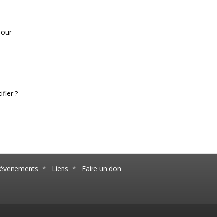
jour
fier ?
s évenements
*
Liens
*
Faire un don