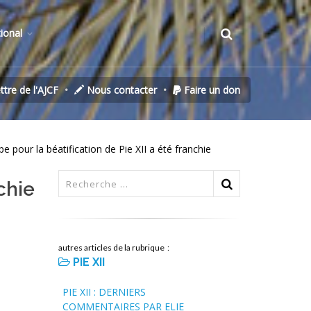
tional
ettre de l'AJCF
Nous contacter
Faire un don
 pour la béatification de Pie XII a été franchie
chie
autres articles de la rubrique :
PIE XII
PIE XII : DERNIERS
COMMENTAIRES PAR ELIE