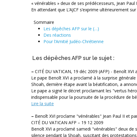
« vénérables » deux de ses prédécesseurs, Jean Paul II 
En attendant que L’AJCF s’exprime ultérieurement sur
Sommaire
Les dépêches AFP sur le (…)
Des réactions
Pour l’Amitié Judéo-Chrétienne
Les dépêches AFP sur le sujet :
–
CITÉ DU VATICAN, 19 déc 2009 (AFP) - Benoît XVI a
Le pape Benoît XVI a proclamé à la surprise générale 
Shoah, dernière étape avant la béatification, a anno
Le pape a signé le décret proclamant les "vertus héroï
indispensable pour la poursuite de la procédure de béa
Lire la suite
–
Benoît XVI proclame "vénérables" Jean Paul II et par 
CITÉ DU VATICAN AFP – 19 12 2009
Benoît XVI a proclamé samedi "vénérables" deux de ses
silence pendant la Shoah, suscitant des protestatio