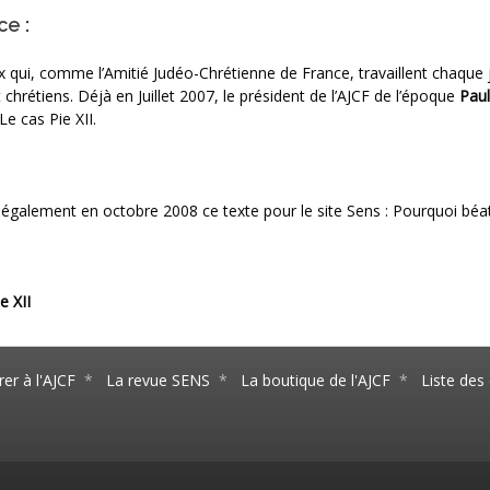
ce :
x qui, comme l’Amitié Judéo-Chrétienne de France, travaillent chaque 
chrétiens. Déjà en Juillet 2007, le président de l’AJCF de l’époque
Paul
Le cas Pie XII.
 également en octobre 2008 ce texte pour le site Sens : Pourquoi béati
e XII
er à l'AJCF
*
La revue SENS
*
La boutique de l'AJCF
*
Liste de