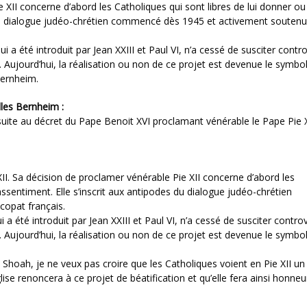
 XII concerne d’abord les Catholiques qui sont libres de lui donner o
s du dialogue judéo-chrétien commencé dès 1945 et activement soutenu
qui a été introduit par Jean XXIII et Paul VI, n’a cessé de susciter cont
 Aujourd’hui, la réalisation ou non de ce projet est devenue le symbo
Bernheim.
les Bernheim :
uite au décret du Pape Benoit XVI proclamant vénérable le Pape Pie X
XII. Sa décision de proclamer vénérable Pie XII concerne d’abord les
assentiment. Elle s’inscrit aux antipodes du dialogue judéo-chrétien
copat français.
ui a été introduit par Jean XXIII et Paul VI, n’a cessé de susciter contr
 Aujourd’hui, la réalisation ou non de ce projet est devenue le symbo
 Shoah, je ne veux pas croire que les Catholiques voient en Pie XII un
lise renoncera à ce projet de béatification et qu’elle fera ainsi honneu