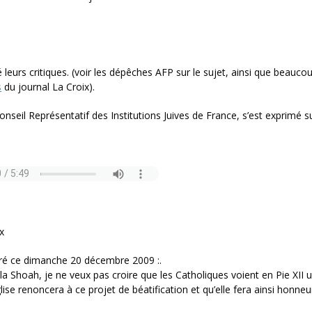
leurs critiques. (voir les dépêches AFP sur le sujet, ainsi que beauco
s
du journal La Croix).
nseil Représentatif des Institutions Juives de France, s’est exprimé s
x
aré ce dimanche 20 décembre 2009 :.
la Shoah, je ne veux pas croire que les Catholiques voient en Pie XII 
lise renoncera à ce projet de béatification et qu’elle fera ainsi honneu