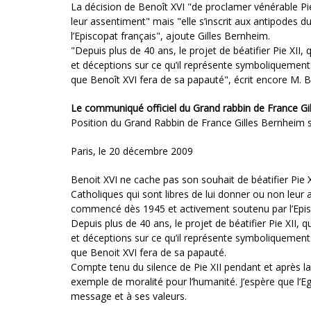
La décision de Benoît XVI "de proclamer vénérable Pie
leur assentiment" mais "elle s’inscrit aux antipode
l’Episcopat français", ajoute Gilles Bernheim.
"Depuis plus de 40 ans, le projet de béatifier Pie XII, 
et déceptions sur ce qu’il représente symboliquement.
que Benoît XVI fera de sa papauté", écrit encore M. 
Le communiqué officiel du Grand rabbin de France Gil
Position du Grand Rabbin de France Gilles Bernheim s
Paris, le 20 décembre 2009
Benoit XVI ne cache pas son souhait de béatifier Pie 
Catholiques qui sont libres de lui donner ou non leur 
commencé dès 1945 et activement soutenu par l’Epis
Depuis plus de 40 ans, le projet de béatifier Pie XII, q
et déceptions sur ce qu’il représente symboliquement.
que Benoit XVI fera de sa papauté.
Compte tenu du silence de Pie XII pendant et après la
exemple de moralité pour l’humanité. J’espère que l’Eg
message et à ses valeurs.