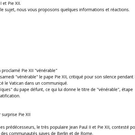
et Pie XII.
 le sujet, nous vous proposons quelques informations et réactions.
 proclamé Pie XII "vénérable"
samedi "vénérable" le pape Pie XII, critiqué pour son silence pendant 
ncé le Vatican dans un communiqué.
ques" du pape défunt, ce qui lui donne le titre de "vénérable", étape
tification.
surprise Pie XII
 prédécesseurs, le très populaire Jean Paul II et Pie XII, contesté p
ns des communautés juives de Berlin et de Rome.