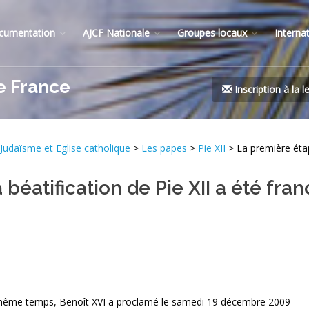
cumentation
AJCF Nationale
Groupes locaux
Interna
e France
Inscription à la l
Judaïsme et Eglise catholique
>
Les papes
>
Pie XII
> La première étape
béatification de Pie XII a été fran
même temps, Benoît XVI a proclamé le samedi 19 décembre 2009