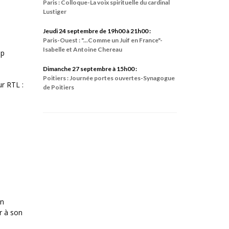
Paris : Colloque-La voix spirituelle du cardinal
Lustiger
Jeudi 24 septembre de 19h00 à 21h00 :
Paris-Ouest : "...Comme un Juif en France"-
Isabelle et Antoine Chereau
up
Dimanche 27 septembre à 15h00 :
Poitiers : Journée portes ouvertes-Synagogue
ur RTL :
de Poitiers
un
r à son