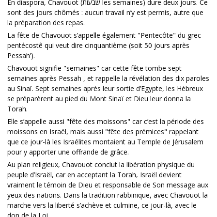
En diaspora, Chavouot (שבעות les semaines) dure deux jours. Ce
sont des jours chômés : aucun travail n’y est permis, autre que
la préparation des repas.
La fête de Chavouot s’appelle également "Pentecôte" du grec
pentécostê qui veut dire cinquantième (soit 50 jours après
Pessah’).
Chavouot signifie "semaines" car cette fête tombe sept
semaines après Pessah , et rappelle la révélation des dix paroles
au Sinaï. Sept semaines après leur sortie d’Egypte, les Hébreux
se préparèrent au pied du Mont Sinaï et Dieu leur donna la
Torah.
Elle s’appelle aussi "fête des moissons" car c’est la période des
moissons en Israël, mais aussi "fête des prémices" rappelant
que ce jour-là les Israélites montaient au Temple de Jérusalem
pour y apporter une offrande de grâce.
Au plan religieux, Chavouot conclut la libération physique du
peuple d’Israël, car en acceptant la Torah, Israël devient
vraiment le témoin de Dieu et responsable de Son message aux
yeux des nations. Dans la tradition rabbinique, avec Chavouot la
marche vers la liberté s’achève et culmine, ce jour-là, avec le
don de la Loi.