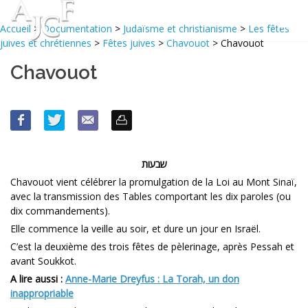
Accueil
>
Documentation
>
Judaïsme et christianisme
>
Les fêtes
juives et chrétiennes
>
Fêtes juives
>
Chavouot
> Chavouot
Chavouot
שבעות
Chavouot vient célébrer la promulgation de la Loi au Mont Sinaï,
avec la transmission des Tables comportant les dix paroles (ou
dix commandements).
Elle commence la veille au soir, et dure un jour en Israël.
C’est la deuxième des trois fêtes de pèlerinage, après Pessah et
avant Soukkot.
A lire aussi :
Anne-Marie Dreyfus : La Torah, un don
inappropriable