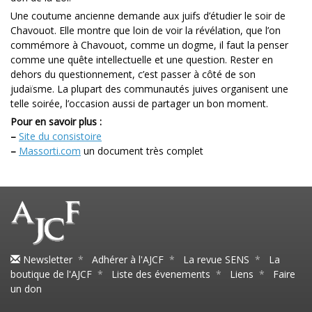
Une coutume ancienne demande aux juifs d’étudier le soir de
Chavouot. Elle montre que loin de voir la révélation, que l’on
commémore à Chavouot, comme un dogme, il faut la penser
comme une quête intellectuelle et une question. Rester en
dehors du questionnement, c’est passer à côté de son
judaïsme. La plupart des communautés juives organisent une
telle soirée, l’occasion aussi de partager un bon moment.
Pour en savoir plus :
–
Site du consistoire
–
Massorti.com
un document très complet
Newsletter
*
Adhérer à l'AJCF
*
La revue SENS
*
La
boutique de l'AJCF
*
Liste des évenements
*
Liens
*
Faire
un don