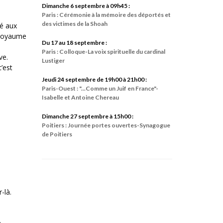
Dimanche 6 septembre à 09h45 :
Paris : Cérémonie à la mémoire des déportés et
des victimes de la Shoah
ré aux
u Royaume
Du 17 au 18 septembre :
Paris : Colloque-La voix spirituelle du cardinal
ve.
Lustiger
c’est
Jeudi 24 septembre de 19h00 à 21h00 :
Paris-Ouest : "...Comme un Juif en France"-
Isabelle et Antoine Chereau
Dimanche 27 septembre à 15h00 :
Poitiers : Journée portes ouvertes-Synagogue
de Poitiers
-là.
e