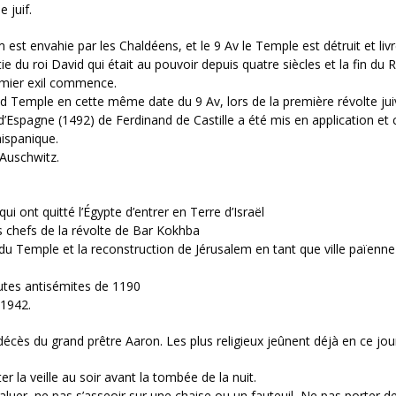
 juif.
m est envahie par les Chaldéens, et le 9 Av le Temple est détruit et liv
ie du roi David qui était au pouvoir depuis quatre siècles et la fin d
remier exil commence.
d Temple en cette même date du 9 Av, lors de la première révolte jui
 d’Espagne (1492) de Ferdinand de Castille a été mis en application et 
hispanique.
 Auschwitz.
 ont quitté l’Égypte d’entrer en Terre d’Israël
s chefs de la révolte de Bar Kokhba
du Temple et la reconstruction de Jérusalem en tant que ville païenne
eutes antisémites de 1190
 1942.
u décès du grand prêtre Aaron. Les plus religieux jeûnent déjà en ce jour
r la veille au soir avant la tombée de la nuit.
saluer, ne pas s’asseoir sur une chaise ou un fauteuil, Ne pas porter d