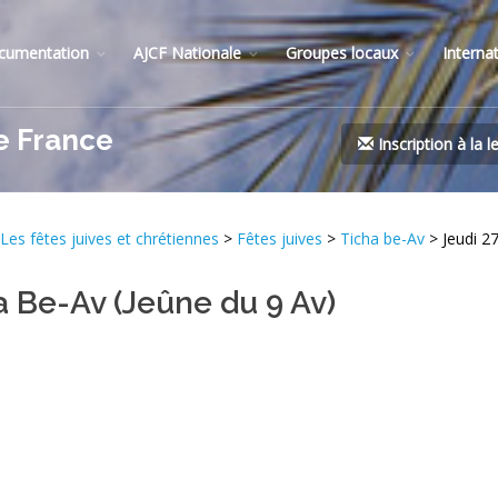
cumentation
AJCF Nationale
Groupes locaux
Interna
e France
Inscription à la l
Les fêtes juives et chrétiennes
>
Fêtes juives
>
Ticha be-Av
> Jeudi 27
ha Be-Av (Jeûne du 9 Av)