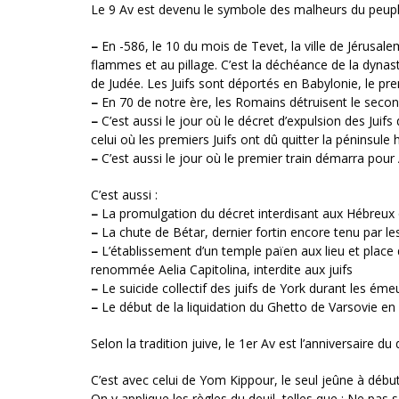
Le 9 Av est devenu le symbole des malheurs du peuple
–
En -586, le 10 du mois de Tevet, la ville de Jérusale
flammes et au pillage. C’est la déchéance de la dynast
de Judée. Les Juifs sont déportés en Babylonie, le p
–
En 70 de notre ère, les Romains détruisent le secon
–
C’est aussi le jour où le décret d’expulsion des Juifs
celui où les premiers Juifs ont dû quitter la péninsule 
–
C’est aussi le jour où le premier train démarra pour
C’est aussi :
–
La promulgation du décret interdisant aux Hébreux qui
–
La chute de Bétar, dernier fortin encore tenu par le
–
L’établissement d’un temple païen aux lieu et place 
renommée Aelia Capitolina, interdite aux juifs
–
Le suicide collectif des juifs de York durant les ém
–
Le début de la liquidation du Ghetto de Varsovie en
Selon la tradition juive, le 1er Av est l’anniversaire d
C’est avec celui de Yom Kippour, le seul jeûne à débute
On y applique les règles du deuil, telles que : Ne pas 