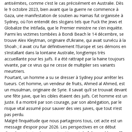
antisémites, comme c’est le cas précisément en Australie. Dès
le 9 octobre 2023, bien avant que la guerre ne commence à
Gaza, une manifestation de soutien au Hamas fut organisée à
Sydney, où l’on entendit des slogans tels que Fuck the Jews et
Globalize the Intifada, que le Premier ministre ne s’en inquiète.
Parmi les victimes tombées à Bondi Beach le 14 décembre, se
trouve Alex Kleytman, originaire d’Ukraine, qui avait survécu à la
Shoah ; il avait cru fuir définitivement l’Europe et ses démons en
s’installant dans la lointaine Australie, longtemps très
accueillante pour les juifs. Il a été rattrapé par la haine toujours
vivante, par ce virus qui ne cesse de multiplier ses variants
meurtriers.
Pourtant, un homme a su se dresser à Sydney pour arrêter les
tueurs. Cet homme, un vendeur de fruits, Ahmed al Ahmed, est
un musulman, originaire de Syrie. Il savait qu’il se trouvait devant
une fête juive, que les cibles étaient des juifs. Cet homme est un
Juste. Il a montré par son courage, par son abnégation, par le
risque vital assumé pour sauver des vies juives, que tout n’est
pas perdu.
Malgré l’inquiétude que nous partageons tous, cet acte est un
message d’espoir pour 2026. Les perspectives en ce début