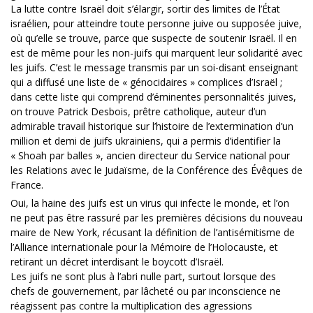
La lutte contre Israël doit s’élargir, sortir des limites de l’État
israélien, pour atteindre toute personne juive ou supposée juive,
où qu’elle se trouve, parce que suspecte de soutenir Israël. Il en
est de même pour les non-juifs qui marquent leur solidarité avec
les juifs. C’est le message transmis par un soi-disant enseignant
qui a diffusé une liste de « génocidaires » complices d’Israël ;
dans cette liste qui comprend d’éminentes personnalités juives,
on trouve Patrick Desbois, prêtre catholique, auteur d’un
admirable travail historique sur l’histoire de l’extermination d’un
million et demi de juifs ukrainiens, qui a permis d’identifier la
« Shoah par balles », ancien directeur du Service national pour
les Relations avec le Judaïsme, de la Conférence des Évêques de
France.
Oui, la haine des juifs est un virus qui infecte le monde, et l’on
ne peut pas être rassuré par les premières décisions du nouveau
maire de New York, récusant la définition de l’antisémitisme de
l’Alliance internationale pour la Mémoire de l’Holocauste, et
retirant un décret interdisant le boycott d’Israël.
Les juifs ne sont plus à l’abri nulle part, surtout lorsque des
chefs de gouvernement, par lâcheté ou par inconscience ne
réagissent pas contre la multiplication des agressions