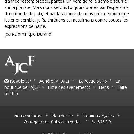
d’année restent préoccupantes. Un vent de folie semble souffler
sur la planète. Mais nous serons toujours portés par l’espérance
d’un monde de paix, et par la volonté de nous tenir debout et de
lutter ensemble, juifs, chrétiens et musulmans contre toutes les
expressions de haine.
Jean-Dominique Durand
Newsletter
*
Adhérer à l'AJCF
*
La revue SENS
*
La
boutique de l'AJCF
*
Liste des évenements
*
Liens
*
Faire
un don
Nous contacter
*
Plan du site
*
Mentions légales
*
Conception et réalisation yodea
*
RSS 2.0