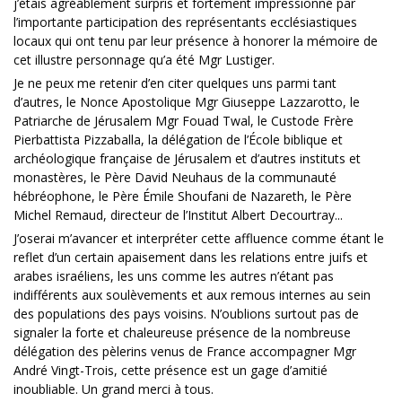
j’étais agréablement surpris et fortement impressionné par
l’importante participation des représentants ecclésiastiques
locaux qui ont tenu par leur présence à honorer la mémoire de
cet illustre personnage qu’a été Mgr Lustiger.
Je ne peux me retenir d’en citer quelques uns parmi tant
d’autres, le Nonce Apostolique Mgr Giuseppe Lazzarotto, le
Patriarche de Jérusalem Mgr Fouad Twal, le Custode Frère
Pierbattista Pizzaballa, la délégation de l’École biblique et
archéologique française de Jérusalem et d’autres instituts et
monastères, le Père David Neuhaus de la communauté
hébréophone, le Père Émile Shoufani de Nazareth, le Père
Michel Remaud, directeur de l’Institut Albert Decourtray...
J’oserai m’avancer et interpréter cette affluence comme étant le
reflet d’un certain apaisement dans les relations entre juifs et
arabes israéliens, les uns comme les autres n’étant pas
indifférents aux soulèvements et aux remous internes au sein
des populations des pays voisins. N’oublions surtout pas de
signaler la forte et chaleureuse présence de la nombreuse
délégation des pèlerins venus de France accompagner Mgr
André Vingt-Trois, cette présence est un gage d’amitié
inoubliable. Un grand merci à tous.