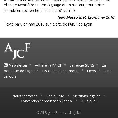
elles peuvent être un témoignage et un moteur pour notre
monde en recherche de sens et d’avenir. »
Jean Massonnet, Lyon, mai 2010
Texte paru en mai 2010 sur le site de l’AJCF de Lyon
Newsletter
*
Adhérer à l'AJCF
*
La revue SENS
*
La
boutique de l'AJCF
*
Liste des évenements
*
Liens
*
Faire
un don
Nous contacter
*
Plan du site
*
Mentions légales
*
Conception et réalisation yodea
*
RSS 2.0
© All Rights Reserved, ajcf.fr