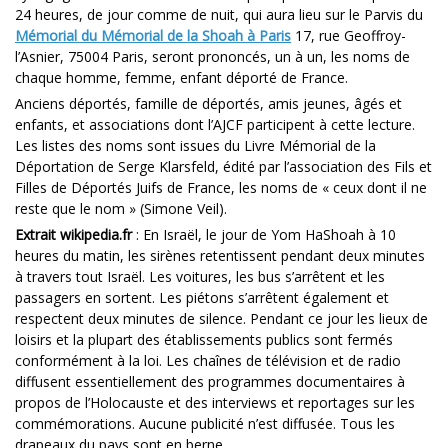
24 heures, de jour comme de nuit, qui aura lieu sur le Parvis du
Mémorial du Mémorial de la Shoah à Paris
17, rue Geoffroy-
l’Asnier, 75004 Paris, seront prononcés, un à un, les noms de
chaque homme, femme, enfant déporté de France.
Anciens déportés, famille de déportés, amis jeunes, âgés et
enfants, et associations dont l’AJCF participent à cette lecture.
Les listes des noms sont issues du Livre Mémorial de la
Déportation de Serge Klarsfeld, édité par l’association des Fils et
Filles de Déportés Juifs de France, les noms de « ceux dont il ne
reste que le nom » (Simone Veil).
Extrait wikipedia.fr
: En Israël, le jour de Yom HaShoah à 10
heures du matin, les sirènes retentissent pendant deux minutes
à travers tout Israël. Les voitures, les bus s’arrêtent et les
passagers en sortent. Les piétons s’arrêtent également et
respectent deux minutes de silence. Pendant ce jour les lieux de
loisirs et la plupart des établissements publics sont fermés
conformément à la loi. Les chaînes de télévision et de radio
diffusent essentiellement des programmes documentaires à
propos de l’Holocauste et des interviews et reportages sur les
commémorations. Aucune publicité n’est diffusée. Tous les
drapeaux du pays sont en berne.