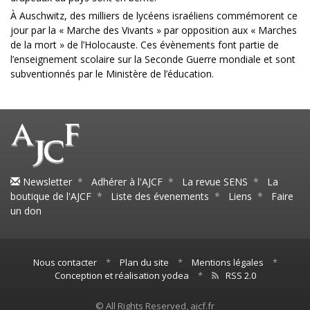
À Auschwitz, des milliers de lycéens israéliens commémorent ce
jour par la « Marche des Vivants » par opposition aux « Marches
de la mort » de l’Holocauste. Ces évènements font partie de
l’enseignement scolaire sur la Seconde Guerre mondiale et sont
subventionnés par le Ministère de l’éducation.
Newsletter
*
Adhérer à l'AJCF
*
La revue SENS
*
La
boutique de l'AJCF
*
Liste des évenements
*
Liens
*
Faire
un don
Nous contacter
*
Plan du site
*
Mentions légales
*
Conception et réalisation yodea
*
RSS 2.0
© All Rights Reserved, ajcf.fr