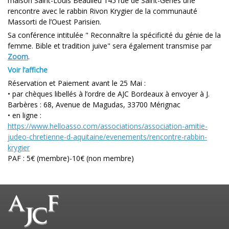
maison Saint-Louis Beaulieu 145 rue de Saint-Genès une
rencontre avec le rabbin Rivon Krygier de la communauté
Massorti de l’Ouest Parisien.
Sa conférence intitulée " Reconnaître la spécificité du génie de la
femme. Bible et tradition juive" sera également transmise par
Zoom
.
Voir l’affiche
Réservation et Paiement avant le 25 Mai :
• par chèques libellés à l’ordre de AJC Bordeaux à envoyer à J.
Barbères : 68, Avenue de Magudas, 33700 Mérignac
• en ligne :
https://www.helloasso.com/associations/association-amitie-
judeo-chretienne-d-aquitaine/evenements/rencontre-rabbin-
krygier
PAF : 5€ (membre)-10€ (non membre)